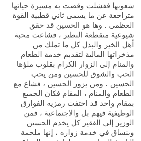
شعوبها ففشلت وقضت به مسيرة حياتها
متراجعة عن ما يسمى ثاني قطبية القوة
العظمى . وها هو الحسين قد حقق
شيوعية منقطعة النظير ، فشاعت محبة
أهل الخير والبذل كل ما تملك من
مذخراتها المالية لتقديم خدمة الطعام
والمنام إلى الزوار الكرام بقلوب ملؤها
الحب والشوق للحسين ومن يحب
الحسين ، ومن يزور الحسين ، فشاع مع
الطعام والمنام ، المقام فكان الجميع
بمقام واحد قد اختفت رمزية الفوارق
الوظيفية فيهم بل والاجتماعية ، فمن
الوزير إلى الفقير كل يخدم الحسين
وينساق في خدمة زواره ، إنها ملحمة