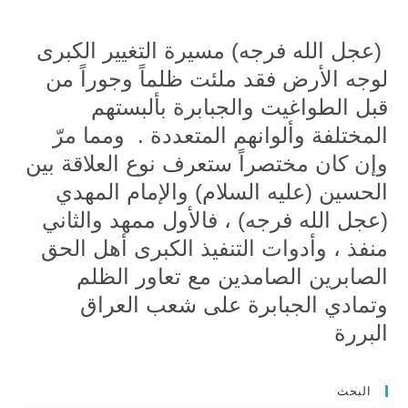
(عجل الله فرجه) مسيرة التغيير الكبرى
لوجه الأرض فقد ملئت ظلماً وجوراً من
قبل الطواغيت والجبابرة بألبستهم
المختلفة وألوانهم المتعددة . ومما مرّ
وإن كان مختصراً ستعرف نوع العلاقة بين
الحسين (عليه السلام) والإمام المهدي
(عجل الله فرجه) ، فالأول ممهد والثاني
منفذ ، وأدوات التنفيذ الكبرى أهل الحق
الصابرين الصامدين مع تعاور الظلم
وتمادي الجبابرة على شعب العراق
البررة
البحث