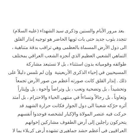
بعد مرور الأيام والسنين وذكرى سيد الشهداء (عليه السلام)
تتجدد بثوب جديد حتى بات ثوبها الحاضر هو توجيه إنذار القلق
الى دول الأرض المسماة بالعظمى وهي تراقب بدقة متناهية ،
التماهي الشعبي العظيم الذي أنجزه الشعب العراقي بمختلف
طوائفه وقومياته بدون استثناء ، بل لا نستبعد مشاركة
المسيحيين في إحياء الذكرى الأربعينية وإن لم نلمس دليلاً على
ذلك . إنذار القلق كانت صورته أعظم من صور الأرض تجمعاً
وتحشيداً ، بل وتضحية وتعب ، بل وتراصاً وأخوة ، بل وإيثاراً
وتعاوناً ، بل رجالاً ونساءاً في منتهى الحياء والاحترام ، بل أمتد
أثره حرّكه شعبنا الى دول الجوار فكانت حرارة الشهيد قد
حركت فيه عنصر المولاة والإكبار لشخصه فوجدوا أنفسهم
يتحركون راجلين إلى أرض الطفوف مشاركين إخوانهم
العراقيين في أعظم حشد جماهيري تشهده أرض كربلاء بما لا