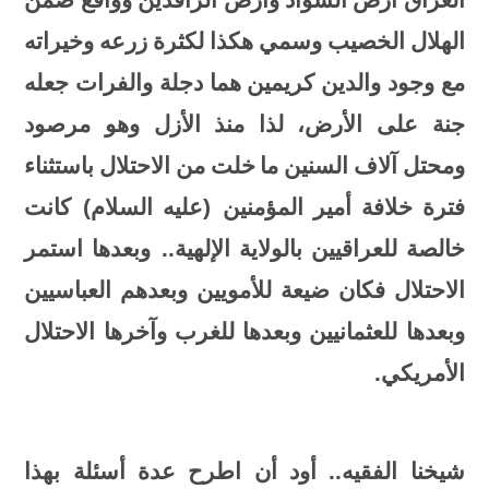
الهلال
الخصيب
وسمي
هكذا
لكثرة
زرعه
وخيراته
مع
وجود
والدين
كريمين
هما
دجلة
والفرات
جعله
جنة
على
الأرض،
لذا
منذ
الأزل
وهو
مرصود
ومحتل
آلاف
السنين
ما
خلت
من
الاحتلال
باستثناء
فترة
خلافة
أمير
المؤمنين
(
عليه
السلام
)
كانت
خالصة
للعراقيين
بالولاية
الإلهية
..
وبعدها
استمر
الاحتلال
فكان
ضيعة
للأمويين
وبعدهم
العباسيين
وبعدها
للعثمانيين
وبعدها
للغرب
وآخرها
الاحتلال
الأمريكي
.
شيخنا الفقيه.. أود أن اطرح عدة أسئلة بهذا