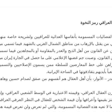
 العراقي رمز النخوة
لفضائيات المسمومة بأنفاسها العدائية للعراقيين ولشريحة خاصة منه
مي من يقتل بالإرهاب من مناطق الشمال الغربي بالشهيد فيما تسمي م
ن القانون من أهل الذبح والغدر بالمقاومة أو بالمجاهدين فيما تسم
عن القانون، وصبت جم غضبها الإعلامي على ما حصل في الجارة إيران م
ت تراهن على خط المعارضين للسلطة ممن يسمون الإصلاحيين والتسمي
 بأيديهم يتقاذفونها في الساحة الإيرانية.
صدر – الأنوار- بأن أهل العقال هم أنفسهم من صفق لصدام حسين وهاه
 العقال العراقي، وقيمته الاعتبارية في الوسط الشعبي العراقي، وإ
تز بقيمها وأعرافها وأن قيمة الشخص للعقال في النظر العرفي العراق
بما لا تعيه هذه الفضائية المسمومة، والتي لم تعرض ولن تعرض قيمة هذ