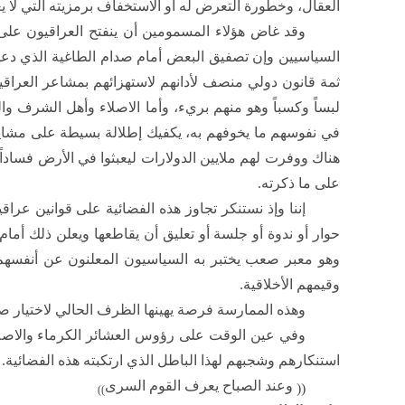
العقال، وخطورة التعرض له أو الاستخفاف برمزيته التي لا يعاد
وقد غاض هؤلاء المسمومين أن ينفتح العراقيون على
السياسيين وإن تصفيق البعض أمام صدام الطاغية الذي دعم
ثمة قانون دولي منصف لأدانهم لاستهزائهم بمشاعر العراق
لبساً وكسباً وهو منهم بريء، وأما الاصلاء وأهل الشرف والن
في نفوسهم ما يخوفهم به، يكفيك إطلالة بسيطة على مشايخ
هناك ووفرت لهم ملايين الدولارات ليعبثوا في الأرض فساد
على ما ذكرته.
إننا وإذ نستنكر تجاوز هذه الفضائية على قوانين عرا
حوار أو ندوة أو جلسة أو تعليق أن يقاطعها ويعلن ذلك أما
وهو معبر صعب يختبر به السياسيون المعلنون عن أنفسهم ف
وقيمهم الأخلاقية.
وهذه الممارسة فرصة يهينها الظرف الحالي لاختيار ص
وفي عين الوقت على رؤوس العشائر الكرماء والاصلاء
استنكارهم وشجبهم لهذا الباطل الذي ارتكبته هذه الفضائية.
وعند الصباح يعرف القوم السرى
((
))