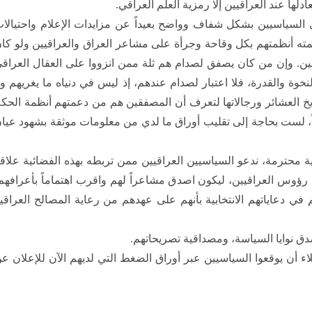
لها عند العراقيين إلا رمزية العلم العراقي.
 السياسيين بشكل شفاف وواضح بعيداً عن مزايدات الإعلام واحتيالا
ته أنظمتهم بكل وقاحة وجرأة على مشاعر العراق والعراقيين ولو كا
يين. وإن من كان يصفق لصدام هم ثلة ممن انزووا على العقال العراق
خوة والقدرة، فلا اعتبار لصدام عندهم، إذ ليس في دنياه ما يغريهم ول
 العشائر ورجالاتها لتعرف أن المصفقين هم من دعمتهم أنظمة الحك
اً، لست بحاجة إلى تقليب أوراق ما لدي من معلومات موثقة بشهود عيا
قية محترمة، ندعو السياسيين العراقيين ممن تربطه بهذه الفضائية علاق
م رؤوس العراقيين، ليكون اصدق مشاعراً لهم واقرب اهتماماً بأعرافهم
ي دعاياتهم الانتخابية بأنهم على عهدهم من رعاية المصالح العراقي
دق نوايا السياسة، ومصداقية تصريحاتهم.
 أن يوقعوا السياسيين عبر أوراق الضغط التي لديهم الآن للإعلان ع