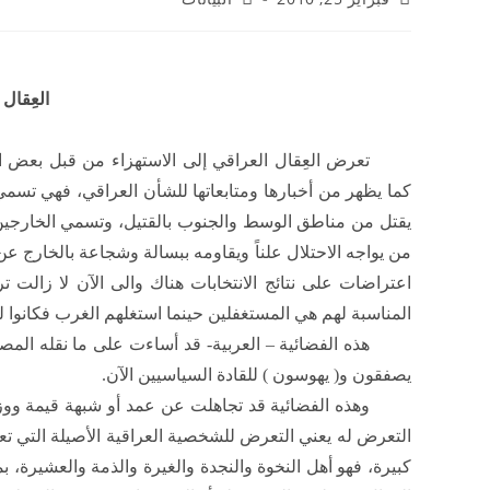
العِقال
تعرض العِقال العراقي إلى الاستهزاء من قبل بعض ا
كما يظهر من أخبارها ومتابعاتها للشأن العراقي، فهي تس
يقتل من مناطق الوسط والجنوب بالقتيل، وتسمي الخارجين ع
من يواجه الاحتلال علناً ويقاومه ببسالة وشجاعة بالخارج 
اعتراضات على نتائج الانتخابات هناك والى الآن لا زال
المناسبة لهم هي المستغفلين حينما استغلهم الغرب فكانوا لعباً
هذه الفضائية – العربية- قد أساءت على ما نقله الم
يصفقون و( يهوسون ) للقادة السياسيين الآن.
وهذه الفضائية قد تجاهلت عن عمد أو شبهة قيمة ووزن
التعرض له يعني التعرض للشخصية العراقية الأصيلة التي تع
كبيرة، فهو أهل النخوة والنجدة والغيرة والذمة والعشيرة، 