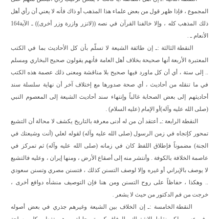
المجموع ، فإذا ظهر قول من بعض علماء هذا المذهب أو ذاك فأنه لا يعني أن رأي أهل
ذلك المذهب كله ، وإلا خالفنا القرآن في نصه ((لاتزر وازرة وزر أخرى)) ـ الآية164
الأنعام ـ .
النقطة الثالثة :ـ إن طائفة الشيعة لا تسلّم بأن كل الأحاديث بما في الكتب
المعتبرة الأربعة أنها صحيحة بخلاف أهل العامة فأنهم يقولون صحيح البخاري ومسلم
.. إلى ستة ، أي أن كل ماورد فيها صحيح بلا مناقشة ومعنى ذلك عصمة هذه الكتب
في ما تنقله من أحاديث ، أي صحة صدورها مع إختلاف آخر أن نهاية سلسلة سند
أحاديثهم إلى بعض الصحابة غالباً وإنتهاء سند أحاديث الشيعة إلى المعصوم النبي
(صلى الله عليه وآله)أو الإمام (عليه السلام) .
النقطة الرابعة :ـ أعتقد أن من له أدنى معرفة بالتاريخ يكشف لا محالة أن التشيع
تمحور كإتجاه في زمن الرسول (صلى الله عليه وآله) لقوله لعلي (أنت وشيعتك في
الجنة) مضموناً فإطلاق اللفظ كان في زمانه (صلى الله عليه وآله) ثم تمركز في
عاصمة الخلافة بالكوفة . وأنتشر منه إلى أصقاع الأرض ، ومنها إيران ، وعليه فالتشيع
لا يوصف بالإيراني أو غيره وإلا لوصف التسنن كذلك ، فتسنن مصري وتسنن سعودي
.. وهكذا ، حفاظاً على روح التسنن ومن هنا فإن التوصيف منشأه دوافع أخرى ،
خرجت من فم الدكتور من حيث لا يشعر .
النقطة الخامسة :ـ إن الخلاف بين الشيعة وغيرهم جذري في بعض أصوله