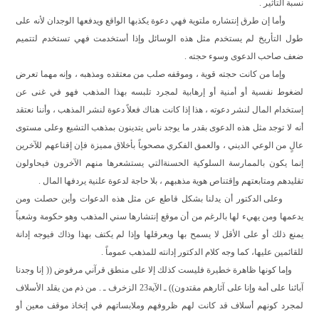
نسبة التأثير .
وأما إن طرق إنتشاره ملتوية فهي دعوة يكذبها الواقع ويدفعها الوجدان لأنه على
طول التأريخ لم يستخدم مثل هذه الوسائل وإذا أستخدمت فهي تستخدم لتتميم
ضعف صاحب الدعوى وسوء حجته .
وإما من كانت حجته قوية ، وموقفه صلب من معتقده ومذهبه ، وإنه مهما تعرض
لضغوط نفسية أو أمنية أو إرهابية لمجرد تلبسه بهذا المذهب فهو في غنى عن
إستخدام المال لنشر دعوته ، هذا إذا كانت هناك فعلاً دعوة لنشر المذهب ، وأننا نعتقد
أنه لا توجد مثل هذه الدعوى بقدر ما يوجد ناس يتدينون بمذهب التشيع وعلى مستوى
عالٍ من الوعي الديني ، والعمق الفكري مصحوباً بأخلاق مميزة فإن إقناعهم للآخرين
إنما يكون بالممارسة السلوكية الحسنةالتي يستشعرها منهم الآخرون فيحاولون
تقليدهم ومتابعتهم وإقتناص هوية مذهبهم ، بلا حاجة لدعوة علنية يردفها المال .
وعلى الدكتور أن يدلنا بشكل قاطع عن مثل هذه الدعوات وأين حصلت ومن
يدعمها ومن يهيء لها بالرغم من أن موقع إنتشارها سني المذهب وهو حكومة وشعباً
يمنع ذلك أو على الأقل لا يسمح بها ويعرقلها وإذا لم يكتف بهذا وذاك فيوجه إدانة
للقائمين عليها، كما وجه كلام الدكتور إدانته للمذهب عموماً .
وإما كونها ظاهرة خطيرة فليست كذلك إلا على منطق قرآني مرفوض (( إنا وجدنا
آبائنا على أمة وإنا على آثارهم مقتدون)) ـ الآية23 الزخرف ـ . من ذم من يقلد الأسلاف
لمجرد كونهم أسلاف قد كانت لهم ظروفهم وملابساتهم في إتخاذ موقف معين أو