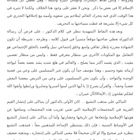
وفروعه ، ولكن نقاط الإشتراك والوفاق كبيرة وجليلة ، وهي تغطي كل مساحة
الإسلام إلا في بعض ما ذكر . ونحن لا نقفز على وجود هذا الخلاف
ولكننا لا نثيره في
هذا الوقت الذي فيه يتحرك العالم ليتلاحم بين شعوبه وأممه مع إختلافها الجذري في
كل شيء إلا بشريعة قد غطت مساحتها يد التحريف .
وبعد هذه النقاط التمهيدية ننظر في كلام الدكتور ، على فرض أن رسالة
الدكتوراه تعطي صاحبها موقعاً متميزاً في قبول كلامه ، وطرحه ، شريطة أن تكون
الشهادة معززة بإطار ثقافي واسع وخلق إجتماعي نبيل وأقصد بالخلق الإجتماعي هو
التعامل مع المكونات الأخرى من منظار معرفي فقط ، وليس من منظار تعصبي
مقيت ، الذي يفسد أكثر مما يصلح ، والعالم في هلع شديد يشد بعضه بعضاً ليواجه
أزماته بقوة وحسم ، وهذا مؤسف جداً أن يكون غير المسلمين على وعي من قضية
الوحدة والتواحد ، وأن نكون نحن المسلمون على وعي من التربص ببعضنا البعض
تعصباً وحقداً ، والقرآن يصرح (( يا أيها الذين آمنوا أصبروا وصابروا ورابطوا وأتقوا الله
لعلكم تفلحون )) ـ الآية200آل عمران ـ .
التباكي على مذهب التشيع … كان الأولى بالدكتور أن يتباكى على إنتشار القيم
الغربية في المجتمعات الإسلامية التي تعني تغريب هذه المجتمعات وسلخها عن
هويتها الإسلامية وإبتعادها عن تاريخها وحضارتها وأما أن يتباكى على إنتشار التشيع
في الأوساط السنية ، فإن ذلك يستبطن الإساءة للمذهبين معاً ، فمذهب التشيع
بنظره غير صحيح وإلا لو كان صحيحاً فلا معنى للتباكي على إنتشاره ، ومذهبه ضعيف