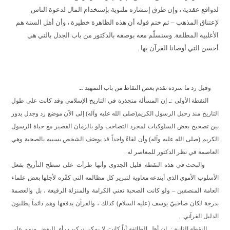
لدوافع عقدية ، وإن طرق إنتشاره ملتوية بإستخدام المال لدعوة الناس
لإعتناق المذهب – ثم ختم قوله أن هذه الظاهرة خطيرة ، وأن أهل السنة هم
الأغلبية المطلقة. وسنسلّم معه بوصفه بالدكتور من باب الجدل بالتي هي
أحسن التي أوصانا القرآن بها .
وقبل رد ما سرده نقدم بعض النقاط من باب التمهيد :ـ
النقطة الأولى :ـ إن المسألة متجذرة في التاريخ الإسلامي وقد كانت على طول
التاريخ منذ رحيل الرسول الكريم(صلى الله عليه وآله) إلى الآن موضع رد وجدل يدور
بين تصحيح بعض السلوكيات لمجرد التصاحب ولو بالزمان القصير مع حياة الرسول
الكريم (صلى الله عليه وآله) وأن لقاءً واحداً قد يوصَف الشخص بسببه بالصحبة وهي
العاصمة في نظر الدكتور للمعاصر له .
والبحث في هذه النقطة قليل الجدوى وأنها طرأت على سطح التأريخ بفعل
الأسلوب الأموي الذي أبتدعه معاوية لتبرير كل مظالمه التي كفّره لأجلها بعض علماء
العامة المنصفين – ولو كانت الصحبة تعني الكرامة والمنزلة الرفيعة ، بل والعصمة
بدرجة لكان صاحبيّ يوسف (عليه السلام) كذلك ، والقرآن يدفعها وهم دائماً يطلبون
الدليل القرآني
.
النقطة الثانية :ـ إن أهل الطائفة أياً كانت لا يمكن تركيب رأي البعض منهم على