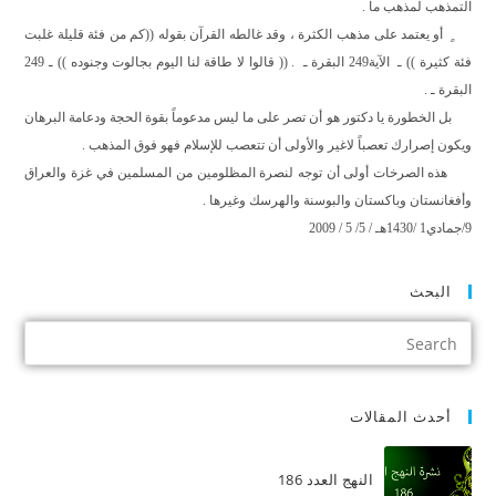
التمذهب لمذهب ما .
أو يعتمد على مذهب الكثرة ، وقد غالطه القرآن بقوله ((كم من فئة قليلة غلبت
فئة كثيرة )) ـ
الآية249 البقرة ـ
. (( قالوا لا طاقة لنا اليوم بجالوت وجنوده )) ـ 249
البقرة ـ .
بل الخطورة يا دكتور هو أن تصر على ما ليس مدعوماً بقوة الحجة ودعامة البرهان
ويكون إصرارك تعصباً لاغير والأولى أن تتعصب للإسلام فهو فوق المذهب .
هذه الصرخات أولى أن توجه لنصرة المظلومين من المسلمين في غزة والعراق
وأفغانستان وباكستان والبوسنة والهرسك وغيرها .
9/جمادي1 /1430هـ / 5/ 5 / 2009
البحث
أحدث المقالات
النهج العدد 186