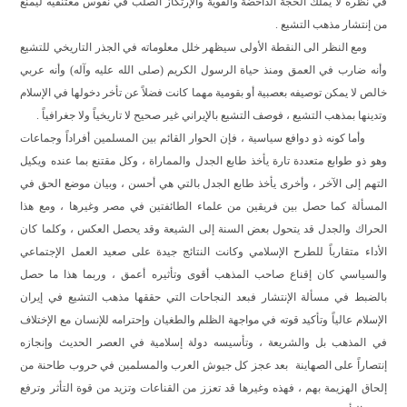
في نظره لا يملك الحجة الداحضة والقوية والإرتكاز الصلب في نفوس معتنقيه ليمنع
من إنتشار مذهب التشيع .
ومع النظر الى النقطة الأولى سيظهر خلل معلوماته في الجذر التاريخي للتشيع
وأنه ضارب في العمق ومنذ حياة الرسول الكريم (صلى الله عليه وآله) وأنه عربي
خالص لا يمكن توصيفه بعصبية أو بقومية مهما كانت فضلاً عن تأخر دخولها في الإسلام
وتدينها بمذهب التشيع ، فوصف التشيع بالإيراني غير صحيح لا تاريخياً ولا جغرافياً .
وأما كونه ذو دوافع سياسية ، فإن الحوار القائم بين المسلمين أفراداً وجماعات
وهو ذو طوابع متعددة تارة يأخذ طابع الجدل والمماراة ، وكل مقتنع بما عنده ويكيل
التهم إلى الآخر ، وأخرى يأخذ طابع الجدل بالتي هي أحسن ، وبيان موضع الحق في
المسألة كما حصل بين فريقين من علماء الطائفتين في مصر وغيرها ، ومع هذا
الحراك والجدل قد يتحول بعض السنة إلى الشيعة وقد يحصل العكس ، وكلما كان
الأداء متقارباً للطرح الإسلامي وكانت النتائج جيدة على صعيد العمل الإجتماعي
والسياسي كان إقناع صاحب المذهب أقوى وتأثيره أعمق ، وربما هذا ما حصل
بالضبط في مسألة الإنتشار فبعد النجاحات التي حققها مذهب التشيع في إيران
الإسلام عالياً وتأكيد قوته في مواجهة الظلم والطغيان وإحترامه للإنسان مع الإختلاف
في المذهب بل والشريعة ، وتأسيسه دولة إسلامية في العصر الحديث وإنجازه
إنتصاراً على الصهاينة
بعد عجز كل جيوش العرب والمسلمين في حروب طاحنة من
إلحاق الهزيمة بهم ، فهذه وغيرها قد تعزز من القناعات وتزيد من قوة التأثر وترفع