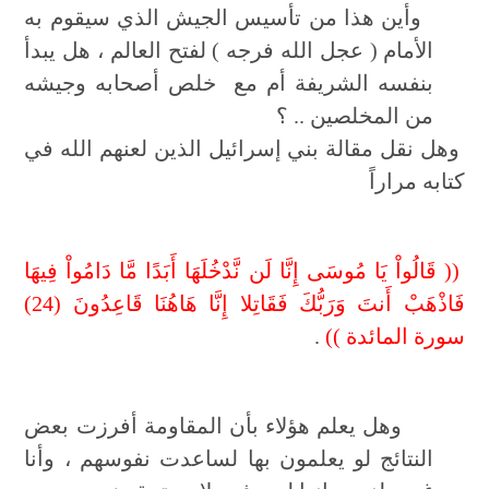
وأين هذا من تأسيس الجيش الذي سيقوم به
الأمام ( عجل الله فرجه ) لفتح العالم ، هل يبدأ
بنفسه الشريفة أم مع خلص أصحابه وجيشه
من المخلصين .. ؟
وهل نقل مقالة بني إسرائيل الذين لعنهم الله في
كتابه مراراً
(( قَالُواْ يَا مُوسَى إِنَّا لَن نَّدْخُلَهَا أَبَدًا مَّا دَامُواْ فِيهَا
فَاذْهَبْ أَنتَ وَرَبُّكَ فَقَاتِلا إِنَّا هَاهُنَا قَاعِدُونَ (24)
سورة المائدة ))
.
وهل يعلم هؤلاء بأن المقاومة أفرزت بعض
النتائج لو يعلمون بها لساعدت نفوسهم ، وأنا