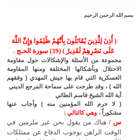
بسم الله الرحمن الرحيم
( أُذِنَ لِلَّذِينَ يُقَاتَلُونَ بِأَنَّهُمْ ظُلِمُوا وَإِنَّ اللَّهَ
عَلَى نَصْرِهِمْ لَقَدِيرٌ ) (39) سورة الحـج .
مجموعة من الأسئلة والإشكالات حول مقاومة
الاحتلال وبأشكالها المختلفة
ومنها
المقاومة
العسكرية التي قام
بها جيش المهدي ( وفقهم
الله ) ، وقد طرحت على سماحة المرجع الديني
آية الله الشيخ قاسم الطائي
( لا حرم الله المؤمنين منه ) وأجاب عنها
مشكوراً ،
وهي كالتالي :
س /
هناك من يقول نحن غير ملزمين في
الوقت الراهن بوجوب الدفاع عن ممتلكات