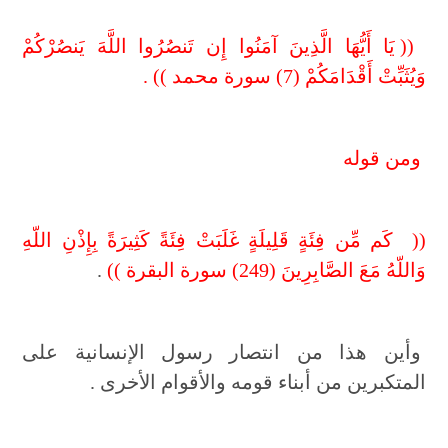
(
( يَا أَيُّهَا الَّذِينَ آمَنُوا إِن تَنصُرُوا اللَّهَ يَنصُرْكُمْ
وَيُثَبِّتْ أَقْدَامَكُمْ (7) سورة محمد )) .
ومن قوله
(( كَم مِّن فِئَةٍ قَلِيلَةٍ غَلَبَتْ فِئَةً كَثِيرَةً بِإِذْنِ اللّهِ
وَاللّهُ مَعَ الصَّابِرِينَ (249) سورة البقرة ))
.
وأين هذا من انتصار رسول الإنسانية على
المتكبرين من أبناء قومه والأقوام الأخرى .