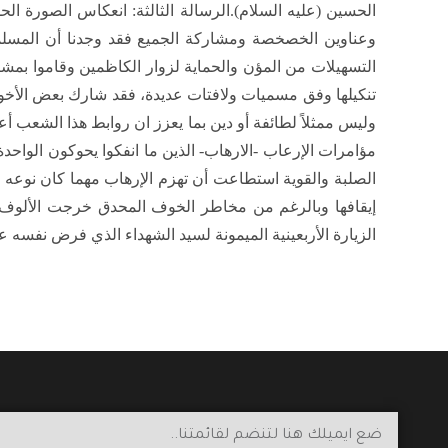
الحسين (عليه السلام).الرسالة الثالثة: انعكاس الصورة الح
وعناوين الخصخصة ومشاركة الجميع فقد وجدنا أن المسلمي
التسهيلات من المؤن والحماية لزوار الكاظمين وقاموا بمشا
تنكيلها وفق مسميات ولافتات عديدة، فقد شارك بعض الأخو
وليس ممثلاً لطائفة أو دين بما يعزز ان روابط هذا الشعب أ
مؤامرات الإرعاب -الارهاب- الذين ما انفكوا يحوكون الواحد
الصلبة والقوية استطاعت أن تهزم الإرهاب مهما كان نوعه 
إيقافها وبالرغم من مخاطر الخوف المحدق خرجت الألوف لت
الزيارة الأربعينية الميمونة لسيد الشهداء الذي فرض نفسه على 