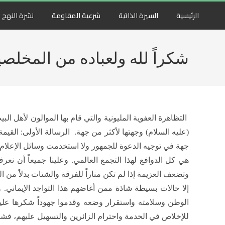
الرئيسية
السيرة الذاتية
شرعية المقاومة
نشرة النهج
شكراً لله ولعباده من المخلصي
التظاهرة العفوية المليونية والتي قام بها الموالون لأهل ا
(عليه السلام) وجهتها لأكثر من جهة. الرسالة الأولى: القيم
جهة في توجيه الدعوة للجمهور ولا استخدمت وسائل الإعلام أسا
هي كل الدوافع لهذا التجمع العالمي. وعلينا جميعاً أن نعر
وتضعف العزيمة إذا لم تكن مناراً للفرقة والشتات بدلاً من ال
إلا حالات بسيطة شاذة ممن أغاضهم هذا التواجد الإيماني.
الوطن وسلامته واستقرار وضعه وقدموا جهوداً شكرها عليهم
للإخلاص في الخدمة واحترام الزائرين والتسهيل عليهم، فشكر