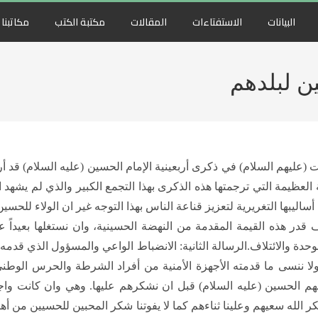
البيانات
الاستفتاءات
المقالات
مكتبة الكتب
مكاتبنا
ن لبلدهم
لبيت (عليهم السلام) في ذكرى أربعينية الإمام الحسين (عليه السلام) قد
ة العظيمة التي ترجمتها هذه الذكرى بهذا التجمع الكبير والذي لم يشهد 
ليبها التغريرية لتعزيز قناعة الناس بهذا التوجه غير ان الولاء للحسين
ف قدر هذه القيمة المقدمة من النهضة الحسينية، وان نستغلها بعيداً 
وحدة والائتلاف.الرسالة الثانية: الانضباط الواعي والمسؤول الذي قدمه 
 ولا ننسى ما قدمته الأجهزة الأمنية من أفراد الشرطة والحرس الوطن
 الحسين (عليه السلام) قبل ان نشكرهم عليها. وهي وان كانت واجبة
 الله سعيهم وعلينا ثناءهم كما لا يفوتنا شكر المحبين للحسيين من أه