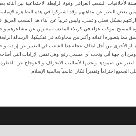
سنة لأخلاقيات الشعب العراقي وقوة الرابطة الاجتماعية بين أبنائه بعي
ن بغض النظر عن مذاهبهم وقد اشتركوا في هذه التظاهرة الإيماني
ركتهم بشكل فعلي وعملي. وليس غريباً عن أبناء هذا الشعب العريق في 
ة المسيح بموكب عزاء في كربلاء المقدسة معبرين عن مشاعرهم واحترا
عمق مما يتصوره أعدائه وأكبر من محاولاته في تفكيكها. الرسالة الراب
ة تلو الأخرى من أجل ايقاف عجلة هذا الشعب في التعبير عن إرادته واخت
ومن أي جهة أتى وتحت أي مسمى رفع وهي نفس الإرادات التي أطاحت بر
عبر عن صمودها وتحديها لأساليب الانحراف والاعوجاج عن الفطرة وا
الجميع احتراماً وتقديراً فكان عالمياً بعالمية الإسلام