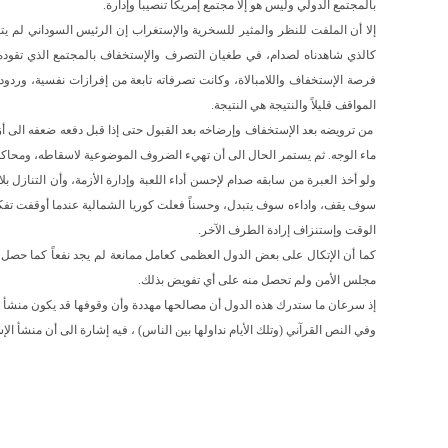
بالمجتمع الدولي وليس هو إلا مجتمع إمريكا تنصيباً وإدارة.
إلا أن الملفت للنظر والمثير للسخرية والإستغراب إن الرئيس السوداني لم 
كالذي شاهدناه لصدام، في طغيان التصرف والإستخفاف بالمجتمع الذي تقوده أمر
فرصة الإستخفاف واللامبالاة، وكانت تصرفاته تابعة من إفرازات نفسية، وردود
المواقف قليلاً والنتيجة هي النتيجة.
من ترويضه بعد الإستخفاف وإرضاخه بعد القبول حتى إذا قبل دفعه ضعفه الى أ
ماء الوجه. ثم يستمر الحال الى أن تهيء الضروف الموضوعية لاسقاطه، ومحاكمت
ولو أخذ العبرة من سابقه صدام لإحسن أداء اللعبة وإدارة الأزمة، وأن التنازل 
سوف يقف، واداءه سوف يتبدل، وحسناً فعلت كوريا الشمالية عندما أوقفت تفكي
الوقت وإستنزاف إرادة الطرف الآخر.
كما أن الإتكال على بعض الدول العظمى كعامل ممانعة لم يجد نفعاً كما حصل
مجلس الأمن ولم تحصل منه على أي تفويض بذلك.
إذ سرعان ما ستدرك هذه الدول أن مصالحها مهددة وأن وقوفها قد يكون منشأ أزم
وفي النص القرآني (وتلك الأيام نداولها بين الناس) ، فيه إشارة الى أن منشأ الإس