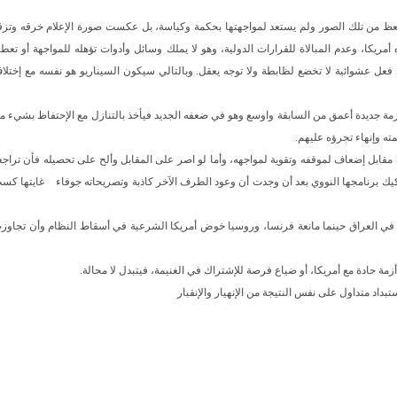
يتعظ من تلك الصور ولم يستعد لمواجهتها بحكمة وكياسة، بل عكست صورة الإعلام خرقه وتزق
يكا، وعدم المبالاة للقرارات الدولية، وهو لا يملك وسائل وأدوات تؤهله للمواجهة أو تعطي
 فعل عشوائية لا تخضع لظابطة ولا توجه يعقل. وبالتالي سيكون السيناريو هو نفسه مع إختلا
زمة جديدة أعمق من السابقة واوسع وهو في ضعفه الجديد فيأخذ بالتنازل مع الإحتفاظ بشيء م
ه وإنهاء تجرؤه عليهم.
بلا مقابل إضعاف لموقفه وتقوية لمواجهه، وأما لو اصر على المقابل وألح على تحصيله فأن تراجع
ك برنامجها النووي بعد أن وجدت أن وعود الطرف الآخر كاذبة وتصريحاته جوفاء
غايتها كس
 في العراق حينما مانعة فرنسا، وروسيا خوض أمريكا الشرعية في أسقاط النظام وأن تجاوز
ة حادة مع أمريكا، أو ضياع فرصة للإشتراك في الغنيمة، فيتبدل لا محالة.
تبداد متداول على نفس النتيجة من الإنهيار والإنقبار