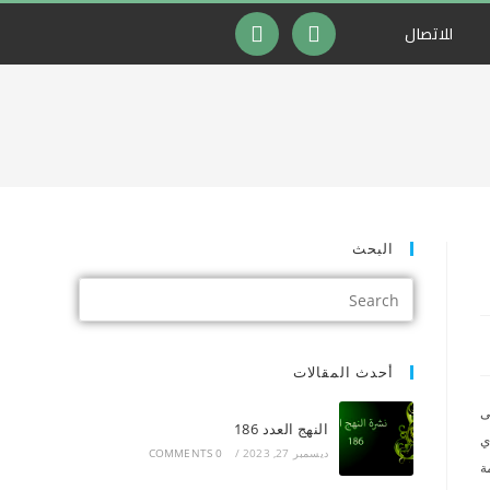
للاتصال
البحث
أحدث المقالات
ى
النهج العدد 186
ي
ديسمبر 27, 2023
/
0 COMMENTS
ة