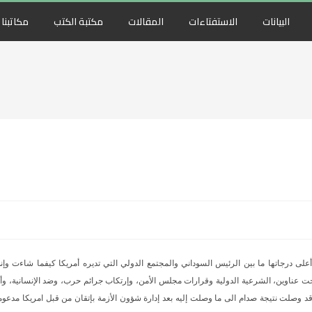
البيانات
الاستفتاءات
المقالات
مكتبة الكتب
مكاتبنا
لى درجاتها ما بين الرئيس السوداني والمجتمع الدولي التي تديره أمريكا كيفما شاءت وإن
حت عناوين، الشرعية الدولية وقرارات مجلس الأمن، وإرتكاب جرائم حرب، وضد الإنسانية، وأ
ه، وقد وصلت نتيجة صدام الى ما وصلت إليه بعد إدارة شؤون الأزمة بإتقان من قبل امريكا مدعوم