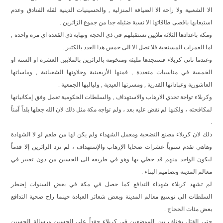
الا الشعبية ولا راحة الا الضيافة المنزلية , والحسينيات الدينية لقلة الفنادق وعدم
استيعابها باقصى طاقاتها الا نسبة ضئيله جدا من جموع الزائرين .
ومكة باعدادها الثلاثة ملايين تستقبلهم في ذي الحجة ونهاية ذي القعدة اي مرة واحدة ,
اما العمرات المستحبة فلا تصل الا الى خمس هذا العدد بالكثير .
وعندما تاتي كربلاء فستجدها مليئة ومتخومة بالزائرين بالملايين العشرة او الستة او
الخمسة في مناسبات متعددة , فمنها الأربعينية وحلاوتها الشعبانية , وماساتها
العاشورية وعباداتها القدرية , ومسرتها العيدية , ولياليها الجمعية .
وكربلاء تواجة تحدي الارهاب والاستهداف , والسلطات الحكومية تعمل وفق إمكانياتها
لمكافحته ، ولكنها لم تقض عليه بعد ، ولم تواجه مكة مثل ذلك لان الله جعلها بلداً آمناً
.
ذلك لان كربلاء مصنع التضحية ومعمل الشهداء ولم يكن لها من طعم لو لا الشهادة
وهاهي تقدم سنوياً عشرات ضحايا الإرهاب والإستهداف ، لم تزد الزائرين إلا قدماً
ليكون الواحد منهم قد حظي بها وهو في طريقه الى الحسين من دون تغيير في
معالم المدينة وتصاميم البناء .
لم تشهد كربلاء شهداء التدافع كما حصل في مكة في بعض السنوات إضطر
السلطات الى توسيع معالم المدينة وبعض شعائر العبادة حينما راح ضحية التدافع
بعض مئات الحجاج .
حتى القتل يختلف بين الموضعين في كربلاء حقداً على الحسين ورسالة الحسين