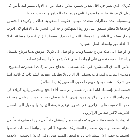
كربلاء الذي يقدر في اقل تقدير بعشرة ملاين ناهيك عن ان الاول ينشر امداداً من كل
دول الارض تقريبا
بينما ينشر الثاني من منطقة العراق
والجنوب تحديدا.
وتستقبلة عدة مطارات متعددة هيئتها حكومة السعودية هناك , وكربلاء الحسين
لوحدها بلا مطار يشفق على زوارها المنهكين راحة في السير على الاقدام لان اقرب
مطار يستقبل الوافدين
هو مطار النجف او بغداد
ويضطر الزائر لقطع المسافة راجلا
الا القله عبر واسطة النقل السيارة .
و الواصل الى مكة مرتاح نفسيا وبدنيا والواصل الى كربلاء مرهق بدنيا مرتاح نفسيا ,
وراحتة النفسية تغطي على ارهاقه البدني فلا يشعر الا و السعادة تغطية .
ملايين الفنادق المنتشرة في مكه تستقبل الحجاج عبر شركات السعودية للتفويج ,
وملايين البيوت والشركات تستقبل الزائرين بلا تطويف وتفويج
لشركات كربلائية, انما
هي شركات شخصيه وتطويعية لمحبي الحسين (عليه السلام ) .
خمسة ايام بإستثناء ايام العمرة تستمر مراسيم أداء الحج وتنحصر زيارة كربلاء في
يوم واحد الا قلة من الزائرين ممن يؤدون الزيارة قبل يوم او يومين لدواعي مختلفة
اهمها التخفيف على الزائرين في شعور بتوفير فرصة الزيارة والوصول الى الصحن
الشريف لاكبر عدد من الزائرين .
الخدمات الشعبية غائبة في مكة فلم نجد من أستقبل حاجاً في داره او ضيّف غريباً في
منزلة بطلب او بدون طلب , فالمشاركة الشعبية لا اثر لها , وانما الخدمات تقدمها
السلطات حصرا الا
استثناءات نادرة لبعض المتبرعين , وفي كربلاء الحسين
لاخدمة