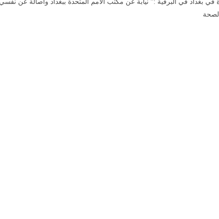
في بغداد في البرقية :” نيابة عن مكتب الامم المتحدة ببغداد وأصالة عن نفسي
الصحة