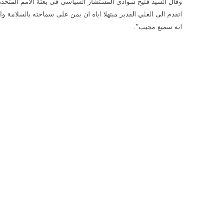
وقال السيد فليح سوادي المستشار السياسي في بعثة الامم المتحدة 
اتقدم الى العلي القدير مبتهلا اياه ان يمن على سماحته
بالسلامة و
انه سميع مجيب”.