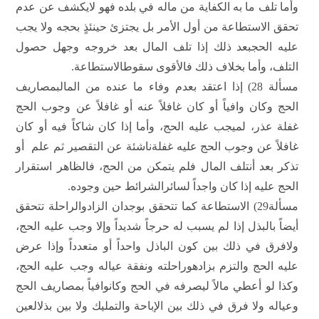
وأما تلف ما به الكفاية من ماله في بلده فهو لايكشف عن عدم
تحقق الاستطاعة من أول الأمر بل يجتزئ حينئذٍ بحجه ولا يجب
عليه الحجبعد ذلك إذا تلف المال بعد خروجه وجهل حصول
التلف، وأما بخلاف ذلك فالأقوى سقوطالاستطاعة.
مسألة 28) إذا اعتقد بعدم وفاء ما عنده من المالبمصاريف
الحج وكان وافياً أو كان غافلاً عنه أو غافلاً عن وجوب الحج
غفلة عذر، لميجب عليه الحج، وأما إذا كان شاكاً فيه أو كان
غافلاً عن وجوب الحج عليه غفلةناشئة عن التقصير ثم علم أو
تذكر بعد أنتلف المال فلم يتمكن من الحج، فالظاهر استقرار
الحج عليه إذا كان واجداً لسائرالشرائط حين وجوده.
مسألة29) الاستطاعة كما تتحقق بوجدان الزادوالراحلة تتحقق
أيضاً بالبذل إذا لم يسبب له حرجاً شديداً وإلا وجب عليه الحج،
ولافرق في ذلك بين كون الباذل واحداً أو متعدداً وإذا عرض
عليه الحج والتزم بزادهوراحلته ونفقة عياله وجب عليه الحج،
وكذا لو أعطي مالاً ليصرفه في الحج وكانوافياً بمصاريف الحج
وعياله ولا فرق في ذلك بين الإباحة والتمليك ولا بين بذلالعين