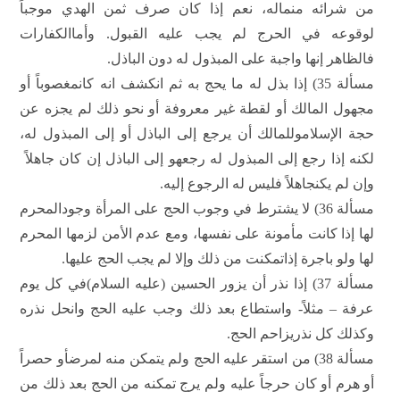
من شرائه منماله، نعم إذا كان صرف ثمن الهدي موجباً
لوقوعه في الحرج لم يجب عليه القبول. وأماالكفارات
فالظاهر إنها واجبة على المبذول له دون الباذل.
مسألة 35) إذا بذل له ما يحج به ثم انكشف انه كانمغصوباً أو
مجهول المالك أو لقطة غير معروفة أو نحو ذلك لم يجزه عن
حجة الإسلاموللمالك أن يرجع إلى الباذل أو إلى المبذول له،
لكنه إذا رجع إلى المبذول له رجعهو إلى الباذل إن كان جاهلاً
وإن لم يكنجاهلاً فليس له الرجوع إليه.
مسألة 36) لا يشترط في وجوب الحج على المرأة وجودالمحرم
لها إذا كانت مأمونة على نفسها، ومع عدم الأمن لزمها المحرم
لها ولو باجرة إذاتمكنت من ذلك وإلا لم يجب الحج عليها.
مسألة 37) إذا نذر أن يزور الحسين (عليه السلام)في كل يوم
عرفة – مثلاً- واستطاع بعد ذلك وجب عليه الحج وانحل نذره
وكذلك كل نذريزاحم الحج.
مسألة 38) من استقر عليه الحج ولم يتمكن منه لمرضأو حصراً
أو هرم أو كان حرجاً عليه ولم يرج تمكنه من الحج بعد ذلك من