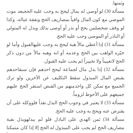
وثمنها.
مسألة 30) لو أوصى له بمال ليحج به وجب عليه الحجبعد موت
الموصي مع كون المال وافياً بمصاريف الحج ونفقة عياله، وكذا
لو وقف شخصلمن يحج أو نذر أو أوصى بذلك وبذل له المتولي
أو الناذر أو الموصي وجب عليه الحج.
مسألة 31) إذا أعطي مالاً هبة ليحج به وجب عليهالقبول وأما لو
خيّره الواهب بين الحج وعدمه أو انه وهبه مالاً من دون ذكر
الحج لاتعييناً ولا تخييراً لم يجب عليه القبول.
مسألة 32) إذا بذل مال لجماعة ليحج احدهم فإن سبقاحدهم
بقبض المال المبذول سقط التكليف عن الآخرين ولو ترك
الجميع مع تمكن كل واحدمنهم من القبض استقر الحج عليهم
جميعهم على الأحوط لزوماً.
مسألة 33) لا يعتبر في وجوب الحج البذل نقداً فلووكله على أن
يقترض عنه ويحج به وجب عليه الحج.
مسألة 34) ثمن الهدي على الباذل فلو لم يبذلهوبذل بقية
مصاريف الحج لم يجب على المبذول له الحج إلا إذا كان متمكنا