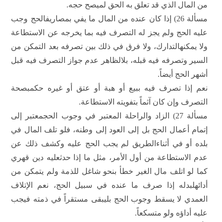
من المال الذي قد تعلق به الحق لميصح حجه.
مسألة 26) إذا كان عنده من المال ما يفي بمصاريفالحج وجب
عليه الحج ولم يجز له التصرف فيه بما يخرجه عن الاستطاعة
ولا يمكنهالتدارك، ولا فرق في ذلك بين تصرفه بعد التمكن من
السير وتصرفه فيه قبله، بلالظاهر عدم جواز التصرف فيه قبل
أشهر الحج أيضاً.
نعم إذا تصرف فيه ببيع أو هبة أو عتق أو غيره حكمبصحة
التصرف وإن كان آثماً بتفويته الاستطاعة.
مسألة 27) الزاد والراحلة المعتبر في وجوب الحجمعتبر إلى
إتمام أعمال الحج بل إلى العود إلى وطنه، فلو تلف المال في
بلده أو في أثناءالطريق لم يجب الحج عليه وكشف ذلك عن
عدم الاستطاعة من أول الأمر، مثل ما إذا حدثعليه دين قهري
كما لو اتلف مال الغير خطأ بنحو شاغل للذمة ولم يتمكن من
أدائهلبدله إذا صرف ما عنده في سبيل الحج، نعم الإتلاف
العمدي لا يسقط وجوب الحج بليبقى مستقراً في ذمته فيجب
عليه أداؤه ولو متسكعاً.