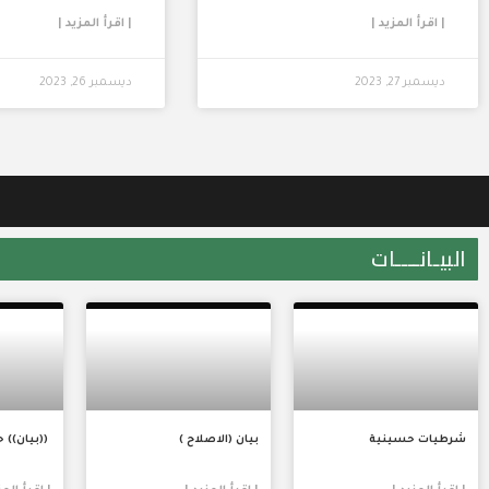
| اقرأ المزيد |
| اقرأ المزيد |
ديسمبر 27, 2023
ديسمبر 26, 2023
البيـانــــات
شرطيات حسينية
بيان (الاصلاح )
((بيان)) 