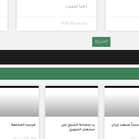
| اقرأ المزيد |
ديسمبر 26, 2023
المزيد
حسناً صنعت إيران
رد سماحة الشيخ على
فرنسا المخلعة
مشعان الجبوري