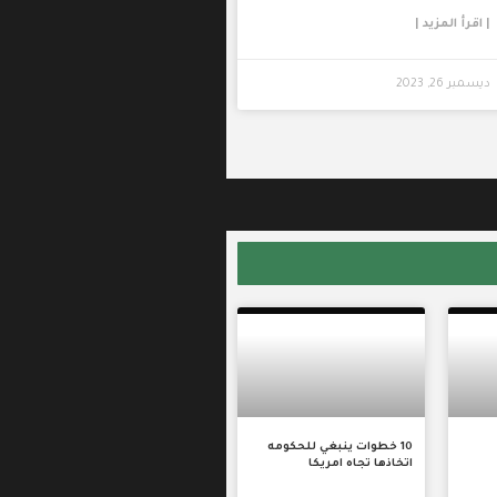
| اقرأ المزيد |
ديسمبر 26, 2023
10 خطوات ينبغي للحكومه
اتخاذها تجاه امريكا