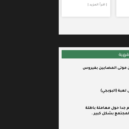
| اقرأ المزيد |
قهية
 موتى المصابين بفيروس
لعبة (البوبجي)
 جدا حول معاملة باطلة
لمجتمع بشكل كبير .