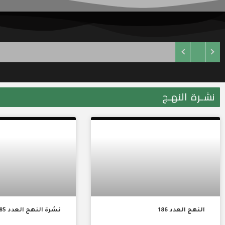
الموقع الرسمي لسما
الفقيه الشيخ 
نشـرة النهـج
السير
النهج العدد 186
نشرة النهج العدد 185