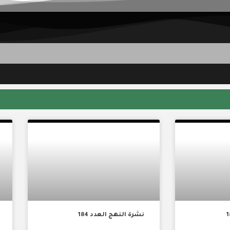
حة المرجع الديني
قاسم الطائي
ة
نشرة النهج العدد 184