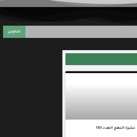
عناوين
نشرة النهج العدد 183