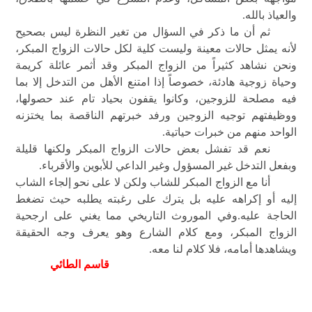
والعياذ بالله.
ثم أن ما ذكر في السؤال من تغير النظرة ليس بصحيح
لأنه يمثل حالات معينة وليست كلية لكل حالات الزواج المبكر،
ونحن نشاهد كثيراً من الزواج المبكر وقد أثمر عائلة كريمة
وحياة زوجية هادئة، خصوصاً إذا امتنع الأهل من التدخل إلا بما
فيه مصلحة للزوجين، وكانوا يقفون بحياد تام عند حصولها،
ووظيفتهم توجيه الزوجين ورفد خبرتهم الناقصة بما يختزنه
الواحد منهم من خبرات حياتية.
نعم قد تفشل بعض حالات الزواج المبكر ولكنها قليلة
وبفعل التدخل غير المسؤول وغير الداعي للأبوين والأقرباء.
أنا مع الزواج المبكر للشاب ولكن لا على نحو إلجاء الشاب
إليه أو إكراهه عليه بل يترك على رغبته يطلبه حيث تضغط
الحاجة عليه.وفي الموروث التاريخي مما يغني على ارجحية
الزواج المبكر، ومع كلام الشارع وهو يعرف وجه الحقيقة
ويشاهدها أمامه، فلا كلام لنا معه.
قاسم الطائي