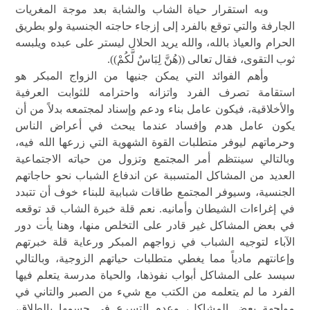
وبه استقرار حياة الشاب والشابة بعد موجة المغريات
الجارفة والتي توقع بالفرد إلى إزجاء حاجته الجنسية ولو بطريق
الحرام والعياذ بالله، والله يريد الحلال ليستر على عبده ويلبسه
ثوب التقوى، فقال تعالى ((هُنَّ لِبَاسٌ لَّكُمْ)).
وأهم الفوائد التي يمكن جنيها من الزواج المبكر هو
استقامة تصرف الفرد واتزانه واحترامه للثوابت العرفية
والأخلاقية، فيكون عامل بناء ودعم وإسناد لمجتمعه بدلاً من أن
يكون عامل هدم وإفساد عندما يبحث في أعراض الناس
وحرماتهم ليوفر متطلبات القوة الشهوية التي زرعها الله فيه،
وبالتالي سينتظم أمر المجتمع وتزول من حياته الاجتماعية
العديد من المشاكل المتسببة عن اندفاع الشباب نحو حاجاتهم
الجنسية، وسيوفر المجتمع طاقات شبابية للبناء خوف أن تتبدد
في إغراءات الشيطان وأمانيه. نعم قلة خبرة الشاب قد توقعه
في بعض المشاكل غير قادر على التخلص منها، وهنا يأت دور
الآباء لتوجيه الشباب في زواجهم المبكر ورعاية قلة خبرتهم
وإعانتهم مادياً مما يغطي متطلبات حياتهم الزوجية، وبالتالي
سيسد على المشاكل أبواب نفوذها، والحياة مدرسة يتعلم فيها
الفرد ما لم يتعلمه من الكتب مع شيء من الصبر والتاني في
مواجهة بعض المشاكل، وعدم التسرع في حسمها بالطلاق،