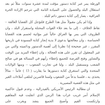
الورطة يمر عبر كتابة دستور مؤقت لمدة عشرة سنوات مثلاً ثم بعد
استقلال البلد والحصول على السيادة التامة التي تترجم الإرادة الحرة
العراقية ، يصار إلى كتابة دستور دائم للبلد .
وإذا لم يكن مقبولاً مثل هذا الطرح فلتؤجل كل القضايا العالقة –
نقاط الخلاف – إلى ما بعد جلاء القوات المحتلة واستقرار البلد ، وان
الظروف التي يمر بها العراق حالياً غير مؤاتية لحسم هذه القضايا
الحساسة ، وان معالجتها بدعوى لا بدية إنجاز كتابة المسودة في تاريخها
المقرر ، غير صحيحة إذا نظرنا إلى أهمية الدستور ودائميته والتي من
غير المعقول ان تقرر على هذه العجالة ، وان إعطاء المزيد من الوقت
والتشاور وفتح الفرصة للجميع بإعطاء رأيهم في المسالة هو في صالح
الشعب ومستقبل البلد ، ولنا في تجارب الشعوب – ومنها الولايات
المتحدة والتي استغرق كتابة دستورها ما يقارب
)
13
(
عاماً – مثالاً
يحتذى به ، فلسنا بدعاً من الشعوب ولسنا قاصرين لنتلقى أملاءات الغير
في مثل هذه القضية المصيرية .
ان مطالبة الرئيس الأمريكي بالفيدرالية ، وعدم قبول حاكمية
الإسلام أمر غريب غراب هذا الزمن الذي انقلبت فيه المفاهيم
وارتكست القيم وأصبح الجميع ينشد ويغرب على