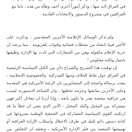
في العراق لابد منها ، وذكر أموراً أخرى أخف وطأة من هذه ، باننا مع
العراقيين في مشروع الدستور والانتخابات القادمة .
ولم تذكر الوسائل الإعلامية الأمرين المتقدمين ، وذكرت على
الأخير فيما تابعناه من محطات فضائية وقنوات تلفزيونية ، مما يرشد ان
حرية الإعلام مكفولة وهي من الشعارات التي نادت بها الإدارة وظيفتها
بامتياز ولكنه معكوس !
إن توقيت هذا التصريح والصراع دائر بين الكتل السياسية الرئيسية
في العراق حول نقاط الخلاف ومنها الفيدرالية
والخصوصية الإسلامية ،
يبعث برسالة واضحة إلى المتشاورين بان الرغبة الأمريكية هي المقدمة
وعلى الآخرين متابعتها وحرمة تخطيها ، وان الصياغة الدستورية ليست
هي عراقية محضة بقدر ما تكون تابعة ، وإذا أردنا ان نتفاءل أكثر فهي
مشتركة بين المحتل والبلد المحتل ، الأمر الذي يعني ان خطأ ما قد
ارتكبته القوى السياسية المشاركة في الجمعية الوطنية بشروعها في
كتابة دستور دائم للبلد في ظرف الاحتلال واستلاب الإرادة العراقية أو
تهميشها المتعمد من قبل الإدارة الأمريكية ، ونعتقد ان التخلص من