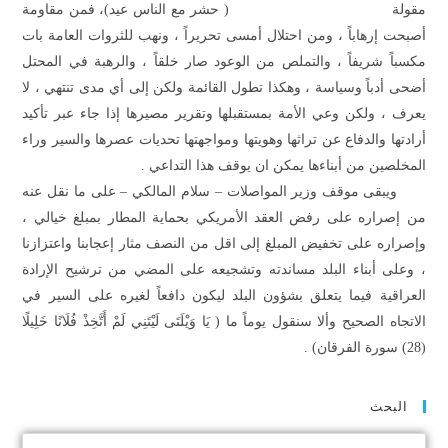
مقولة
)
حشر مع الناس عيد
(
، فمن مقاومة
أصبحت إرهاباً ، ومن احتلال أمسى تحريراً ، ونهب للثروات العامة بات
مكسباً شريفاً ، والتملص من الوعود صار خلقاً ، والرهبة في المحتل
أضحى أدباً وسياسة ، وهكذا تطول القائمة ولكن إلى أي مدى تنتهي ، لا
يعرف ، ولكن وعي الأمة بمستقبلها وتقرير مصيرها إذا جاء عبر تأكيد
أرادتها والدفاع عن تراثها وهويتها ومواجهتها تحديات عصرها والسير وراء
المخلصين من أبناءها يمكن ان يوقف هذا التداعي .
ويبقى موقف وزير المواصلات – سلام المالكي – على ما نقل عنه
من إصراره على رفض العقد الأمريكي بحماية المطار بمبلغ خيالي ،
وإصراره على تخفيض المبلغ إلى اقل من النصف مثار إعجابنا واعتزازنا
، وعلى أبناء البلد مساندته وتشجيعه على المضي من ترشيح الإرادة
العراقية فيما يتعلق بشؤون البلد ليكون دافعاً لغيره على السير في
الاتجاه الصحيح وألا سنقول يوماً ما
)
يَا وَيْلَتَى لَيْتَنِي لَمْ أَتَّخِذْ فُلَانًا خَلِيلًا
(28) سورة الفرقان
(
.
البحث