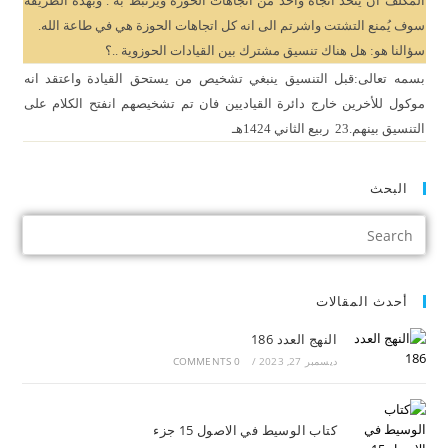
المكلف ان يتخذ اتجاه واحد من اتجاهات الحوزة ويرتبط به . وبهذه الطريقة
سوف يُمنع التشتت واشرتم الى انه كل اتجاهات الحوزة هي في طاعة الله.
سؤالنا هو: هل هناك تنسيق مشترك بين القيادات الحوزوية ..؟
بسمه تعالى:قبل التنسيق ينبغي تشخيص من يستحق القيادة واعتقد انه
موكول للأخرين خارج دائرة القياديين فان تم تشخيصهم انفتح الكلام على
التنسيق بينهم.23 ربيع الثاني 1424هـ
البحث
أحدث المقالات
النهج العدد 186
ديسمبر 27, 2023
/
0 COMMENTS
كتاب الوسيط في الاصول 15 جزء