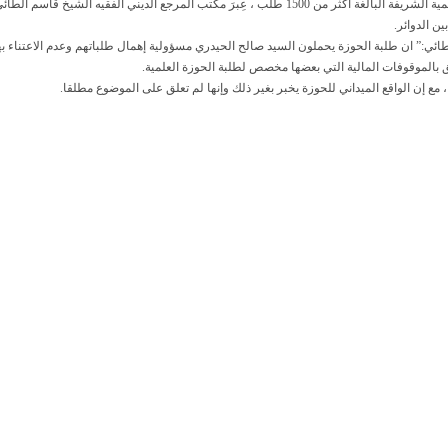
رفض رئيس ديوان الوقف الشيعي ، الطلبات المقدمة من قبل طلبة الحوزة العلمية الشريفة البالغة أكثر من 1500 طلب ، عِبرَ مكتب المرجع الديني الفقيه الشيخ قاسم الط
ن الدوائر.
ئي:” ان طلبة الحوزة يحملون السيد صالح الحيدري مسؤولية إهمال طلباتهم وعدم الاعتناء به
 بالموقوفات المالية التي بعضها مخصص لطلبة الحوزة العلمية.
مع إن الواقع الميداني للحوزة يخبر بغير ذلك وإنها لم تعلق على الموضوع مطلقا.