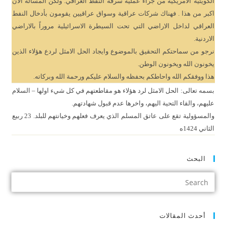
الكويتية الامريكية من جراء عملية سرقة النفط العراقي. ولكن المسألة الان
اكبر من هذا . فهناك شركات عراقية وسواق عراقيين يقومون بأدخال النفط
العراقي لداخل الاراضي التي تحت السيطرة الاسرائيلية مروراً بالاراضي
الاردنية.
نرجو من سماحتكم التحقيق بالموضوع وايجاد الحل الامثل لردع هؤلاء الذين
يخونون الله ويخونون الوطن.
هذا ووفقكم الله واحاطكم بحفظه والسلام عليكم ورحمة الله وبركاته.
بسمه تعالى: الحل الامثل لرد هؤلاء هو مقاطعتهم في كل شيء اولها – السلام
عليهم، والقاء التحية اليهم، واخرها عدم قبول شهادتهم.
والمسؤولية تقع على عاتق المسلم الذي يعرف فعلهم وخيانتهم للبلد. 23 ربيع
الثاني 1424ه
البحث
أحدث المقالات