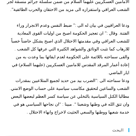
الامامين العسكريين عليهما السلام من ضمن سلسلة جرائم منسقة لجر
الشعب العراقي واستفزازه الى مزيد من الاحتقان والحرب الطائفية”.
ودعا العراقيين في بيان له الى :” ضبط النفس وعدم الانجرار وراء
الفتنة. وقال :” ان تعجيز الحكومة اصبح من اوليات القوى المعادية
للشعب العراقي وفي مقدمتها الاحتلال الذي اصبح يشكل حاضناً خصباً
للارهاب كما تثبت الوثائق والشواهد الكثيرة التي عرفها كل الشعب .
والقى سماحته باللائمة على الحكومة لعدم ايفائها بما وعدت به من
إعادة أعمار المرقد المقدس للامامين العسكريين (عليهما السلام) في
ايار الماضي.
ودعا سماحته الى :”الضرب بيد من حديد لجميع المتلاعبين بمقدرات
الشعب والساعين لتحقيق مكاسب سياسية على حساب الوضع الامني.
مطالبا الكتل السياسية بالتخلي عن سياسة كسر العظم لبعضها البعض
وان تتق الله في وطنها وشعبنا “. مبينا : “ان نجاحها السياسي هو في
.
خدمة شعبها ووطنها والسعي الحثيث لاخراج وانهاء الاحتلال
البحث