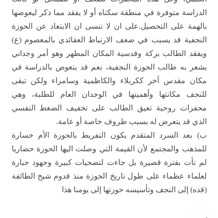
الدراسة متوفرة في منطقة سكناه أو لا يفقد مما ذكر ليعوضها
بالهمة
على التحصيل.على ان لا ننسى ان الابتعاد عن الحوزة
النجفية قد يسبب في ضعف الارتباط
العقائدي بالمعصوم (ع)
ويفقد الطالب بركة وقدسية المكان المطهر وهو أمر وجداني
يشعر
به طالب الحوزة النجفية، نعم قد يتعوض بالدراسة في
مكان مقدس آخر ككربلاء والكاظمية
وسامراء ولكن تبقى
للنجف مكانتها وأهميتها في الوجدان العام للطلبة، وهي
محفزات
روحية تعيق الطالب على تخفيف الضغط النفسي
الذي قد يتعرض له بسبب ظروف خاصة أو
عامة
.
ب) بعد السرد المتقدم يكون
التفريط بالحوزة الأم خسارة
للمذهب والمجتمع لأن القيمة التي وصلت اليها الحوزة
حضاريا
لم تأت بفترة قصيرة بل جاءت لتضحيات كبيرة وجهود جبارة
لعلماء عظماء على طول
تاريخ الحوزة منذ قدوم شيخ الطائفة
(قده) إلى النجف وتأسيسه حوزتها إلى يومنا
هذا