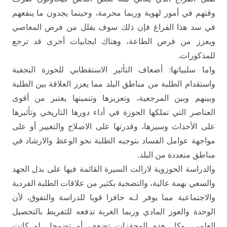
وقتهم في
أمور لهوية وربما محرمة، وحينما يجدون ما ينفعهم
في سد هذا الفراغ فإن ذلك سوف يقلل
من فرص المعاصي
ويعزز من فرص الطاعة، وهناك ايجابيات أخرى قد ترجع
للمذكورات
.
واما سلبياتها: أضعاف التأثير
الاستقطابي للحوزة النجفية
واستقدام الطلبة من مناطق البلد مما يعزز العلاقة بين
الطلبة
وبينهم وبين المرجعية، وتعزيزها وتنميتها يعتبر من أقوى
العناصر التي تملكها
الحوزة في أداء دورها التاريخي وتأثيرها
على الأحداث وسيرها، وقدرتها على الاصلاح
والتغيير أو على
مواجهة عوامل الفساد بتوجيه الطلبة نحو الوعظ والارشاد في
مناطق
متعددة من البلد
.
والدراسة الحوزوية لازالت
السيرة القائمة فيها على بذل الجهد
والسعي بهمة عالية، والتضحية بكثير من علاقات
الطلبة الفردية
والاجتماعية مما يوفر لـه حافزا قويا للدراسة والتفوق، لأن
الوحدة
والعوز المادي وربما الغربة تدفعه للتفريط بالتحصيل
العلمي، وكل هذه المحفزات تضعف
أو تضمحل لو كانت