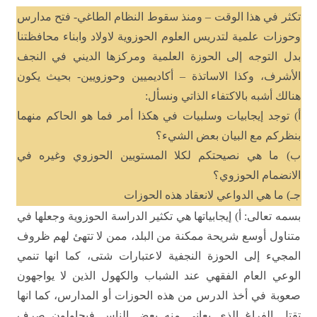
تكثر في هذا الوقت – ومنذ سقوط
النظام الطاغي- فتح مدارس
وحوزات علمية لتدريس العلوم الحوزوية لاولاد وابناء
محافظتنا
بدل التوجه إلى الحوزة العلمية ومركزها الديني في النجف
الأشرف، وكذا
الاساتذة – أكاديميين وحوزويين- بحيث يكون
هنالك أشبه بالاكتفاء الذاتي
ونسأل
:
أ) توجد إيجابيات وسلبيات في
هكذا أمر فما هو الحاكم منهما
بنظركم مع البيان بعض الشيء؟
ب) ما هي نصيحتكم لكلا
المستويين الحوزوي وغيره في
الانضمام الحوزوي؟
جـ) ما هي الدواعي لانعقاد هذه
الحوزات
بسمه تعالى: أ) إيجابياتها هي
تكثير الدراسة الحوزوية وجعلها في
متناول أوسع شريحة ممكنة من البلد، ممن لا تتهئ
لهم ظروف
المجيء إلى الحوزة النجفية لاعتبارات شتى، كما انها تنمي
الوعي العام
الفقهي عند الشباب والكهول الذين لا يواجهون
صعوبة في أخذ الدرس من هذه الحوزات أو
المدارس، كما انها
تقتل الفراغ الذي يعاني منه بعض الناس فيحاولون صرف