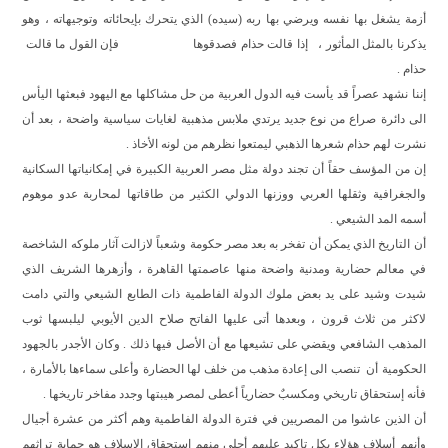
أزمة يشغل بها نفسه ويرضي بها ربه (سيده) الذي يتحرك بإيحائاته وتوجيهاته ، وهو
يذكرنا بالمثل المأثور ،
إذا قالت حذام فصدقوها
فإن القول ما قالت
حذام .
إننا نشهد عصراً قد يأست فيه الدول العربية من حل مشاكلها مع اليهود فبعثها اليأس
الى دائرة صراع من نوع جديد يرتدي ملابس مذهبية لغايات سياسية واضحة ، بعد أن
نشرت لهم حذام شعرها الذهبي ليمتعوا نظرهم من لونه الأخاذ .
إن من المؤسف حقاً أن تجند دولة مثل مصر العربية الكبيرة في إمكانياتها السكانية
والجغرافية وثقلها العربي ووزنها الدولي الكثير من طاقاتها لمحاربة عدو موهوم
أسمه المد الشيعي .
أن التاريخ الذي يمكن أن تفخر به بعد مصر حكومة وشعباً لازالت آثار ملوكه الشاخصة
في معالم حضارية ومدنية واضحة منها عاصمتها القاهرة ، وأزهرها الشريف الذي
شيدت وشيد على يد بعض ملوك الدولة الفاطمية ذات الطابع الشيعي والتي دامت
لاكثر من ثلاث قرون ، وبعدها أتى عليها الفاتح صلاح الدين الأيوبي ليلبسها ثوب
المذهب الشافعي ويقضي على تشيعها مع أن الأصل فيها ذلك . وكان الأجدر بالجهود
الحكومية أن
تنصب الى إعادة مذهب من خلف لها الحضارة وأعلى سماءها بالأمارة ،
فأنه إستحقاق تاريخي ومكسبٌ حضارياً أعطى لمصر هيبتها وجدد مفاخر تاريخها .
أن الذين عاشوا من المصريين في فترة الدولة الفاطمية وهم أكثر من عشرة أجيال
وأنهم أسلاف هؤلاء بكل تاكيد عليهم أجلى منهم إستحقاق الإسلاف هو حماية تراثهم