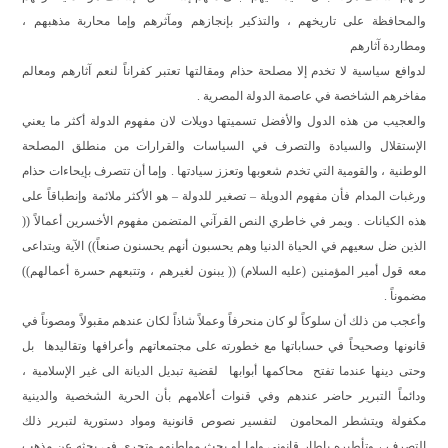
والمحافظة على تاريخهم ، والتذكير بإنجازهم ومآثرهم وإما محاربة مذهبهم ،
ومطاردة آثارهم
لدوافع سياسية لا تخدم إلا مصلحة حذام ومقالتها تعتبر كفراناً لنعم آثارهم ومعالم
مفاخرهم الشاخصة في عاصمة الدولة المصرية .
والعجيب من هذه الدول والأفضل تسميتها دويلات لان مفهوم الدولة أكثر ما يعني
الإستقلال والسيادة والتصرف في السياسات والقرارات من منطلق المصلحة
الوطنية ، والقومية التي تخدم شعوبها وتعزز سيادتها . وإما أن تتصرف بإيحاءات حذام
ورغبات المدام فأن مفهوم الدويلة – تصغير للدولة – هو الأكثر ملائمة وإنطباقاً على
هذه الكيانات . ويمر في خاطري النص القرآني المتضمن مفهوم الأخسرين أعمالاً ((
الذين ضل سعيهم في الحياة الدنيا وهم يحسبون أنهم يحسنون صنعاً)) الآية ويتداعى
معه قول أمير المؤمنين (عليه السلام) (( يبنون لغيرهم ، وتتبعهم حسرة أعمالهم))
مضموناً .
وأعجب من ذلك أن سلوكاً لو كان منحرفاً وعملاً شاذاً لكان عندهم مقبولاً ومصوناً في
قانونها وصحيحاً في حساباتها مع خطورته على مجتمعاتهم وأعرافها وتقاليدها
بل
وحتى دينها عندما تفتح
محاكمها أبوابها
لقضية تبديل الديانة الى غير الإسلامية ،
ودائماً التبرير حاضر عندهم وفي قنوات أعلامهم بأن الحرية الشخصية والدينية
مكفولة ويتشطر المحامون
لتفسير نصوص قانونية ومواد دستورية لتبرير ذلك
التصرف ، وتأطيره بإطار قانوني وإما لو بحث مواطنهم وتحرى في بحثه عن مذهب