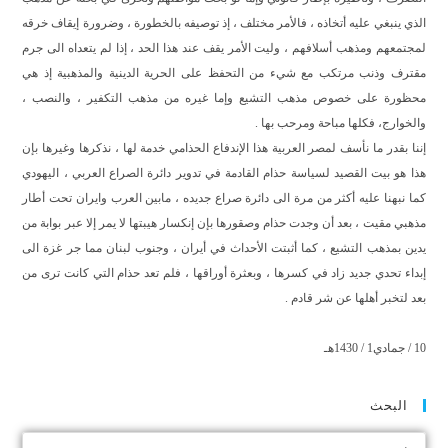
الذي ينبغي عليه أتخاذه ، فالأمر مختلف ، إذ توصيفه بالخطورة ، وضرورة إيقاف خرقه
لمجتمعهم ومذهب أسلافهم ، وليت الأمر يقف عند هذا الحد ، إذا لم يتعداه الى جرم
مقترف وذنب مرتكب مع شيء من التحفظ على الحرية الدينية والمذهبية إذ هي
محظورة على خصوص مذهب التشيع وإما غيره من مذهب التكفير ، والنصب ،
والخوارج، فكلها مباحة ومرحب بها .
إننا بقدر ما نأسف لمصر العربية هذا الإندفاع الحذامي خدمة لها ، نذكرها وغيرها بإن
هذا هو بيت القصيد لسياسة حذام القادمة في تدوير دائرة الصراع العربي ، اليهودي
كما نبهنا عليه أكثر من مرة الى دائرة صراع جديده ، مابين العرب وايران تحت أطار
مذهبي مقيت ، بعد أن وجدت حذام وصقورها بإن إنكسار هيبتها لا يمر إلا عبر بوابة من
يدين بمذهب التشيع ، كما أثبتت الأحداث في أيران ، وجنوب لبنان مما جر غزة الى
إبداء تحدي جديد زاد في كسرها ، وبعثرة أوراقها ، فلم تعد حذام التي كانت ترى من
بعد لتخبر أهلها عن شر قادم .
10 / جمادي1 / 1430هـ
البحث