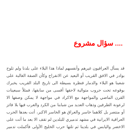
…. سؤال مشروع
قد يسأل العراقيون غيرهم وأنفسهم لماذا هذا البلاء على بلدنا ولم تلوح
بوادر في الافق القريب أو البعيد عن الانفراج وكأن الصفة الغالبة على
شعبنا هو البلاء والدمار فنظرة بسيطة الى تاريخ البلد القريب يخبرك
بوقوعه تحت حروب متوالية لاحقها أقسى من سابقها، فمثلاً سبعينات
القرن الماضي والمواجهة مع الاكراد في مواجهة لا يمكن وصفها الا
لرعونة الطرفين وذهاب العديد من شبابنا من الكرد والعرب فيها بلا فائز
أو منتصر بل كلاهما خاسر والعراق هو الخاسر الاكبر، أتت بعدها الحرب
العراقية الايرانية في مشهد تدميري للبلدين لم تقف الا بعد ما أتت على
الاخضر واليابس في بلدينا ثم تلتها حرب الخليج الأولى فأكملت تدمير