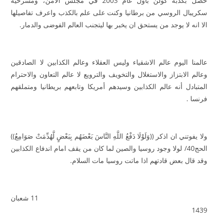
حصل بكذبة كولن بأول عام 2003 في مجلس الأمن، ومسرحية
سكريبال الروسي من برطانيا وكنت على علم بالكذب واعرف تفاصيلها
الا انه لا يوجد من يستحق ان يخبر بها ليتجنب العالم الفوضى والدمار.
عالمنا اليوم عالم الاشقياء وليس العقلاء وعالم الكذابين لا الصادقين
وعالم الابتزاز والاستغلال والتخويف والترويع لا عالم التعاون والاحترام
المتبادل أنه عالم الكذابين وسيدهم أمريكا وتابعهم بريطانيا ومتملقهم
فرنسا .
ولا يفوتني ان اذكر ((وَلَوْلَا دَفْعُ اللَّهِ النَّاسَ بَعْضَهُم بِبَعْضٍ لَّهُدِّمَتْ صَوَامِعُ))
الحج40/ لولا وجود روسيا والصين لما كان من يقف امام اندفاع الكذابين
وقد قال بعض قادتهم اذا ماتت روسيا مات السلام.
11 شعبان
1439