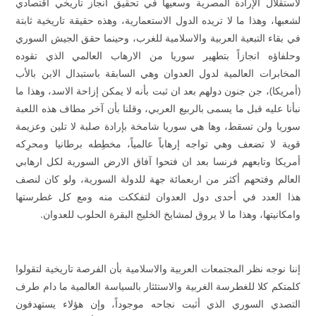
لاستقلال الإرادة المصرية وسعيها في تحقيق انجاز تاريخي اقتصادي
لشعبها، وهذا ما لا تريده الدول الاستعمارية، وهذه حقيقة تاريخية ثابتة
في بقاء التبعية العربية والاسلامية للغرب، وحينما حقق الجيش السوري
وحلفاؤه انجازاً بتطهير سوريا من الارهاب العالمي الذي تقوده
المخابرات العالمية لدول العدوان وهي السابقة باستبدال الابن بالأب
(أمريكا)، جن جنون دولهم بعد ان ثبت بأنه لا يمكن إزاحة الاسد، وهذا ما
نبأنا عليه قبل ما يسمى بالربيع العربي، وقلنا بأن آخر مطاف هذه اللعبة
سوريا ولن تسقط، وها هي سوريا شامخة بإرادة صلبة لا تلين وعزيمة
قوية لا تضعف وهي تواجه إرهاباً عالمياً، مخطِطه برطانيا ومحرِكه
أمريكا وتابعهم فرنسا بعد ان فتحوا آفاق الارض السورية لكل ارهابي
العالم وفتحهم أكثر من اربعمائة جهة للدولة السورية، ولو كان لنصف
هذا العدد في أحدى دول العدوان لتفككت منه ومع كل غطرستها
وامكانيتها، وهذا ما لا يروق لمشايخ الخليج البقرة الحلوب للعدوان.
إننا نوجه نظر المجتمعات العربية والاسلامية بأن الفرصة تاريخية لتقولوا
كلمتكم كلا للغطرسة الغربية والاستئثار بالسياسة العالمية ما دام طرف
التصدي السوري الذي أثبت نجاحه موجوداً، وإن هؤلاء يستهدفون