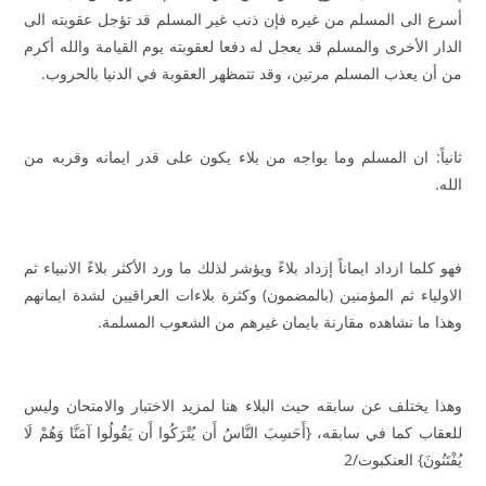
أسرع الى المسلم من غيره فإن ذنب غير المسلم قد تؤجل عقوبته الى
الدار الأخرى والمسلم قد يعجل له دفعا لعقوبته يوم القيامة والله أكرم
من أن يعذب المسلم مرتين، وقد تتمظهر العقوبة في الدنيا بالحروب.
ثانياً: ان المسلم وما يواجه من بلاء يكون على قدر ايمانه وقربه من
الله.
فهو كلما ازداد ايماناً إزداد بلاءً ويؤشر لذلك ما ورد الأكثر بلاءً الانبياء ثم
الاولياء ثم المؤمنين (بالمضمون) وكثرة بلاءات العراقيين لشدة ايمانهم
وهذا ما نشاهده مقارنة بايمان غيرهم من الشعوب المسلمة.
وهذا يختلف عن سابقه حيث البلاء هنا لمزيد الاختبار والامتحان وليس
للعقاب كما في سابقه، {أَحَسِبَ النَّاسُ أَن يُتْرَكُوا أَن يَقُولُوا آمَنَّا وَهُمْ لَا
يُفْتَنُونَ} العنكبوت/2