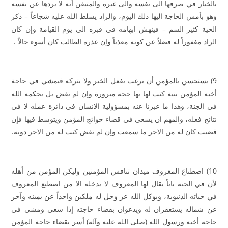
بالخيار في صرفها الى نفسه والى غيره والمتيقن أنه لا يردها عن نفسه
وهو بأمس الحاجة اليها ذلك اليوم، والراد يسلط الله عليه شجاعاً – ذكر
الحية كثير السم – فينهش ابهامه في قبره الى يوم القيامة وإن كان
الراد مغفوراً له فضلاً عن كونه معذباً وإن عذره الطالب كان أسوء حالاً .
9) يستحسن بالمؤمن أن يرغب بفعل الخير ولا يتركه فيمشي في حاجة
أخيه المؤمن بنية كتب لها بها حجة مبرورة وإن لم تقض بل يحكمه الله
في الجنة، وهذا ما عبرنا عنه بمسؤولية الانسان في دائرة عمله لا في
نتائج فعله، والمهم ان يسعى في قضاء حوائج المؤمن ويتوسط فيها فإن
قضيت كان له من الاجر ما سمعت وإن لم تقض كتب له من الاجر دونه.
10) اصطناع المعروف ميدان تنافس المؤمنين وليكن المؤمن من أهله
لأن في الجنة باباً يقال لها المعروف لا يدخله الا من اصطنع المعروف
في حياته الدنيوية، ويوكل الله عز وجل له ملكين واحداً عن يمينه وآخر
عن شماله يستغفران له ويدعوان بقضاء حاجته إذا سعى ومشى في
حاجة أخيه ورسول الله (صلى الله عليه وآله) أسر بقضاء حاجة المؤمن