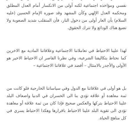
نفسي ومؤاخذه اجتماعية لكنه أولى من الانكسار أمام العدل المطلق
ومحكمة العدل الإلهي وكأن المشهد وقد صوره الإمام الحسين (عليه
السلام) بأن العار أولى من دخول النار، فأن المنقلب شديد الصعوبة ولا
تضيع هناك الودائع ولا تترك الحقوق.
لهذا علينا الاحتياط في تعاملاتنا الاجتماعية وعلاقاتنا المادية مع الاخرين
كما نحتاط بتكاليفنا الشرعية، وفي نظرنا القاصر ان الاحتياط الاخير هو
الأولى والأجدر بالامتثال – أقصد في علاقاتنا الاجتماعية –
بل هو أولى في علاقاتنا مع الدول وفي سياساتنا الخارجية فلو كانت من
ثمة معاهدة أو علاقة تؤدي بنا الى الخسران في الدنيا واضعاف البلد
علينا الاحتياط بتركها والعكس صحيح فإذا كان من ثمة علاقة أو معاهدة
تؤدي الى تقوية البلد علينا الاحتياط باقرارها وهكذا الاحتياط يسري في
كل مناهج الحياة.