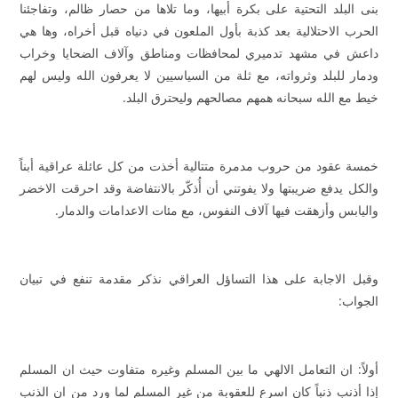
بنى البلد التحتية على بكرة أبيها، وما تلاها من حصار ظالم، وتفاجئنا
الحرب الاحتلالية بعد كذبة بأول الملعون في دنياه قبل أخراه، وها هي
داعش في مشهد تدميري لمحافظات ومناطق وآلاف الضحايا وخراب
ودمار للبلد وثرواته، مع ثلة من السياسيين لا يعرفون الله وليس لهم
خيط مع الله سبحانه همهم مصالحهم وليحترق البلد.
خمسة عقود من حروب مدمرة متتالية أخذت من كل عائلة عراقية أبناً
والكل يدفع ضريبتها ولا يفوتني أن أُذكّر بالانتفاضة وقد احرقت الاخضر
واليابس وأزهقت فيها آلاف النفوس، مع مئات الاعدامات والدمار.
وقبل الاجابة على هذا التساؤل العراقي نذكر مقدمة تنفع في تبيان
الجواب:
أولاً: ان التعامل الالهي ما بين المسلم وغيره متفاوت حيث ان المسلم
إذا أذنب ذنباً كان اسرع للعقوبة من غير المسلم لما ورد من ان الذنب