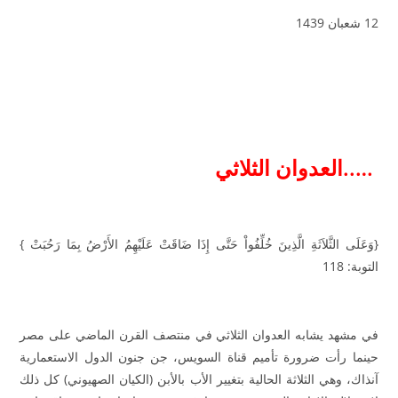
12 شعبان 1439
…..العدوان الثلاثي
{وَعَلَى الثَّلاَثَةِ الَّذِينَ خُلِّفُواْ حَتَّى إِذَا ضَاقَتْ عَلَيْهِمُ الأَرْضُ بِمَا رَحُبَتْ }
التوبة: 118
في مشهد يشابه العدوان الثلاثي في منتصف القرن الماضي على مصر
حينما رأت ضرورة تأميم قناة السويس، جن جنون الدول الاستعمارية
آنذاك، وهي الثلاثة الحالية بتغيير الأب بالأبن (الكيان الصهيوني) كل ذلك