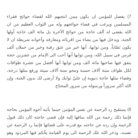
7) يفضل للمؤمن ان يكون ممن انتجبهم الله لقضاء حوائج فقراء
المسلمين ويرغب في قضاء حوائجهم وله من الثواب العظيم من ان
الله يقضي له ألف حاجة من حوائج الآخرة بل مائة الف حاجة أولها
الجنة، ويدخل فيها من يشاء من اقربائه ومعارفه وأخوانه شريطة ان لا
يكون نَصّاباً، ومن ثوابها، أنها خير من عتق رقبة وخير من حملان ألف
فرس في سبيل الله، ومن ثوابها أنها أحب الى الإمام من عشرين حجة
ينفق فيها صاحبها مائة الف ومن ثوابها أنها أفضل من عشرة طوافات
لكل طواف ستة آلاف حسنة ومحو ستة آلاف سيئة ورفع مثلها درجة،
وقضاء مثلها حاجة دنيوية إن عليّ ثوابك ولا أرضى لك بدون الجنة، وإن
الله أكثر سروراً ورسوله من سرور المحتاج.
8) يستقبح رد الرحمة عن نفس المؤمن حينما يأتيه أخوه المؤمن بحاجة
فإنما ذلك رحمة من الله ساقها إليه فإن قضى حاجته كان ذلك قبول
الرحمة وإن رده عن حاجته مع قدرته على قضائها فإنما رد الرحمة عن
نفسه، وذخر الله تلك الرحمة الى يوم القيامة يحِّكم فيها المردود وهو