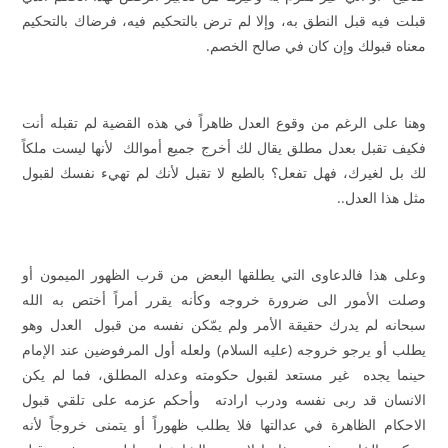
قبلت فيه قبل النطق به، وإلا لم ترض بالتحكيم فيه، فرضاك بالتحكيم
معناه قبولك وإن كان في صالح الخصم.
وهنا على الرغم من وقوع العدل ظاهراً في هذه القضية لم تقبله أنت
فكيف تقبل بعدل مطلق يقال لك أخرج جميع أموالك لأنها ليست ملكاً
لك بل لغيرك، فهل تفعل؟ بالطبع لا تقبل لأنك لم تهيء نفسك لقبول
مثل هذا العدل..
وعلى هذا فالدعاوى التي يطلقها البعض من قرب الظهور الميمون أو
وصلت الأمور الى ضرورة خروجه وكأنه يقرر أمراً أختص به الله
سبحانه لم يدرك حقيقة الأمر ولم يمّكن نفسه من قبول العدل وهو
يطلب أو يرجو خروجه (عليه السلام) ولعله أول المرفوضين عند الإمام
حينما يجده غير مستعد لقبول حكومته وعدله المطلق، فما لم يكن
الانسان قد ربى نفسه ودرب ارادته وأحكم عزمه على تلقي قبول
الاحكام الظاهرة في عدالتها فلا يطلب ظهوراً أو يتمنى خروجاً لأنه