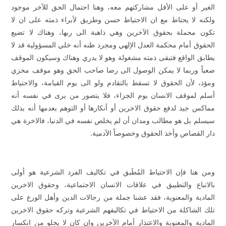
الغير أو على الأقل مشاركتهم معه، وهنا احتمال الحق للآخر موجود
ولكنه لا يحتاط مع ان الاحتياط حسن وطريق لأبراء ذمته على ان لا
تكون محملة بحقوق الآخرين وهي ذاهبة الى ربها، وهناك لا تضيع
الحقوق أمام محكمة العدل الإلهي ومجرد ظنه أنه خلي المسؤولية قد لا
يطابق الواقع فتبقى ذمته مشغولة وهو لا يدري وهناك وسيكون الموقف
صعباً وربما لا يمكن الوصول الى رضا صاحب الحق وهو موقف مخزي
ومؤذ، لأن الحقوق لا تسقط بالتقادم ولو الى يوم القيامة، والاحتياط
أسلم لموقف الانسان يوم الجزاء، فلا يتصور من يرى في نفسه أنه
مماكس جيد لدفع حقوق الاخرين أو أنكارها أو التوهم بعدمها أنه بذلك
سيسلم بل هو مطالب ومدان أن لم يخلص نفسه في الدنيا، فالاخرة هي
دار القصاص وأخذ الحقوق وخصوصاً الآدمية.
ومن هنا فإن الاحتياط المُطَبق في تكاليف الفرد الشرعية هو أولى
بالاتباع والتطبيق في علاقات الانسان الاجتماعية، وحقوق الاخرين
المادية والمعنوية، فقد عشنا جملة من رجالات الدين وأهل الورع على
تلك الشاكلة من الاحتياط في تكاليفهم الشرعية وتركه حقوق الاخرين
المادية والمعنوية والاعتذار أمام الآخرين وإن كان لا يخلو من انكسار