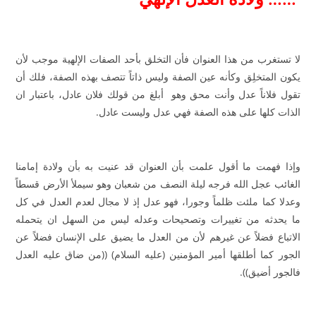
لا تستغرب من هذا العنوان فأن التخلق بأحد الصفات الإلهية موجب لأن
يكون المتخلِق وكأنه عين الصفة وليس ذاتاً تتصف بهذه الصفة، فلك أن
تقول فلاناً عدل وأنت محق وهو أبلغ من قولك فلان عادل، باعتبار ان
الذات كلها على هذه الصفة فهي عدل وليست عادل.
وإذا فهمت ما أقول علمت بأن العنوان قد عنيت به بأن ولادة إمامنا
الغائب عجل الله فرجه ليلة النصف من شعبان وهو سيملأ الأرض قسطاً
وعدلا كما ملئت ظلماً وجورا، فهو عدل إذ لا مجال لعدم العدل في كل
ما يحدثه من تغييرات وتصحيحات وعدله ليس من السهل ان يتحمله
الاتباع فضلاً عن غيرهم لأن من العدل ما يضيق على الإنسان فضلاً عن
الجور كما أطلقها أمير المؤمنين (عليه السلام) ((من ضاق عليه العدل
فالجور أضيق)).