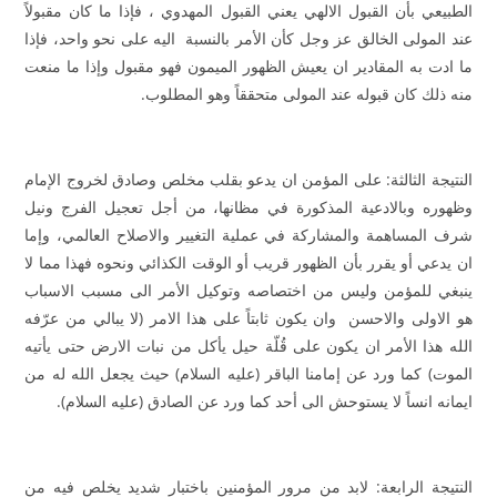
الطبيعي بأن القبول الالهي يعني القبول المهدوي ، فإذا ما كان مقبولاً
عند المولى الخالق عز وجل كأن الأمر بالنسبة اليه على نحو واحد، فإذا
ما ادت به المقادير ان يعيش الظهور الميمون فهو مقبول وإذا ما منعت
منه ذلك كان قبوله عند المولى متحققاً وهو المطلوب.
النتيجة الثالثة: على المؤمن ان يدعو بقلب مخلص وصادق لخروج الإمام
وظهوره وبالادعية المذكورة في مظانها، من أجل تعجيل الفرج ونيل
شرف المساهمة والمشاركة في عملية التغيير والاصلاح العالمي، وإما
ان يدعي أو يقرر بأن الظهور قريب أو الوقت الكذائي ونحوه فهذا مما لا
ينبغي للمؤمن وليس من اختصاصه وتوكيل الأمر الى مسبب الاسباب
هو الاولى والاحسن وان يكون ثابتاً على هذا الامر (لا يبالي من عرّفه
الله هذا الأمر ان يكون على قُلّة حيل يأكل من نبات الارض حتى يأتيه
الموت) كما ورد عن إمامنا الباقر (عليه السلام) حيث يجعل الله له من
ايمانه انساً لا يستوحش الى أحد كما ورد عن الصادق (عليه السلام).
النتيجة الرابعة: لابد من مرور المؤمنين باختبار شديد يخلص فيه من