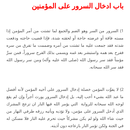
باب ادخال السرور على المؤمنين
1) السرور من السر وهو الضم والجمع لما تشتت من أمر المؤمن إذا
مسته فاقة أو عرضته حاجة أو لحقته شدة، فإذا قضيت حاجته ودفعت
شدته فقد جمعت عليه ما تشتت من أمره وضممت ما تفرق من سره
ففرح بعد همه واستبشر بعد غمه ويسمى بذلك الفرح سروراً، فمن سرَّ
مؤمناً فقد سر رسول الله (صلى الله عليه وآله) ومن سر رسول الله
فقد سر الله سبحانه.
2) لا يفوِّت المؤمن خصلة إدخال السرور على أخيه المؤمن لأنه أفضل
ما عبد الله بشيء أحب إليه، بل إدخال السرور يورث أجراً وإن لم يقع
لوجه الله سبحانه للرواية التي يؤمر الله فيها النار ان تزعج المشرك
الذي أدخل السرور على مؤمن، ولا تؤذيه ويأتيه رزقه طرفي النهار من
حيث شاء الله ولو لم يكن مشركاً حيث تحرم عليه النار فلا مسكن له
في الجنة ولكن تؤمر النار بازعاجه دون أذيته.