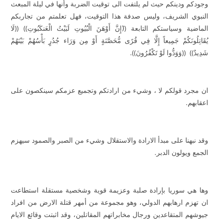
وجودكم ودينكم حيث لم يلتفت الى توقيت الضربة وأنها في ليلة المبعث
النبوي الشريف، وليس صدفة هذا التوقيت، فهل تعلمتم من تجاربكم
الماضية وسياستكم التابعة ((َإِنَّ أَوْهَنَ الْبُيُوتِ لَبَيْتُ الْعَنكَبُوتِ)) ((لَا
يُقَاتِلُونَكُمْ جَمِيعاً إِلَّا فِي قُرًى مُّحَصَّنَةٍ أَوْ مِن وَرَاء جُدُرٍ بَأْسُهُمْ بَيْنَهُمْ
شَدِيدٌ)) ((وَوَدُّوا لَوْ تَكْفُرُونَ)).
ان مجرد قولكم لا ، وشيء من ارادتكم وتجميع عزمكم سينكصون على
اعقابهم.
وقد نبهنا على مبدأ الارادة والاستقلال وشيء من الصبر والصمود سيهزم
الجمع ويولون الدبر.
وها هي سوريا بإرادة صلبة وعزيمة قوية وشخصية مستقلة استطاعت
ان تهزم ارهابهم الدولي، وهو مجموعة من أمهر قتلة الارض من افراد
جيوشهم المتقاعدين ورجال مخابراتهم المقاتلين، وقد اثبتت وقائع الايام