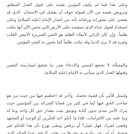
وعلى هذا فما لم يكيف المؤمن نفسه على قبول العدل المطلق
وترويض نفسه من الآن لقبوله خوف أن يفشل في الامتحان الذي قد
يقضي على تصوراته ورغباته بأنه من انصار الإمام (عليه السلام) وعلى
استعداد لقبول عدله الذي سيقيمه على الأرض التي نحس الآن أنها ملئت
ظلماً، وإن كان الرائي لأمتلاء الظلم هو النقي السريرة الأبيض القلب
وغيره قد لا يرى الدنيا وقد ملئت ظلماً كما يحس به النقي المؤمن.
والمسألة لا تخضع للتمني والادعاء بقدر ما تخضع لممارسة النفس
وقبولها العدل الذي سيأتي به الإمام (عليه السلام).
ولنمثل للأمر بأن قضية تخصك وآخر قد اختلفتم فيها من حيث من هو
صاحب الحق فيها كما في كثير من قضايا الشركة بين المؤمنين حيث
يترك الأمر سدى بدون كتابة وتوثيق يثبت مقدار حق كل واحد وما له
وما عليه من الالتزامات، فإذا ما حُكم أحد الخيِّرين أو الوجيه أو المجتهد
وقضى لغيرك فهل تقبل؟ أو ترفض وتبقى تهرج بأن هذا الحكم غير
صحيح أو أني غير ملزم به وغيرها من تعابير الرفض لهذا الحكم الذي