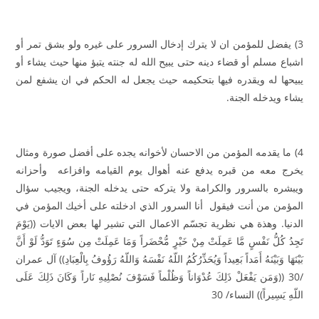
3) يفضل للمؤمن ان لا يترك إدخال السرور على غيره ولو بشق تمر أو
اشباع مسلم أو قضاء دينه حتى يبيح الله له جنته يتبؤ منها حيث يشاء أو
يبيحها له ويقدره فيها بتحكيمه حيث يجعل له الحكم في ان يشفع لمن
يشاء ويدخله الجنة.
4) ما يقدمه المؤمن من الاحسان لأخوانه يجده على أفضل صورة ومثال
يخرج معه من قبره يدفع عنه أهوال يوم القيامه وافزاعه وأحزانه
ويبشره بالسرور والكرامة ولا يتركه حتى يدخله الجنة، ويجيب سؤال
المؤمن من أنت فيقول أنا السرور الذي ادخلته على أخيك المؤمن في
الدنيا. وهذة هي نظرية تجسّم الاعمال التي تشير لها بعض الايات ((يَوْمَ
تَجِدُ كُلُّ نَفْسٍ مَّا عَمِلَتْ مِنْ خَيْرٍ مُّحْضَراً وَمَا عَمِلَتْ مِن سُوَءٍ تَوَدُّ لَوْ أَنَّ
بَيْنَهَا وَبَيْنَهُ أَمَداً بَعِيداً وَيُحَذِّرُكُمُ اللّهُ نَفْسَهُ وَاللّهُ رَؤُوفُ بِالْعِبَادِ)) آل عمران
/30 ((وَمَن يَفْعَلْ ذَلِكَ عُدْوَاناً وَظُلْماً فَسَوْفَ نُصْلِيهِ نَاراً وَكَانَ ذَلِكَ عَلَى
اللّهِ يَسِيراً)) النساء/ 30