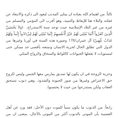
ثالثاً: من اهتمام الله بعباده ان يبتلي المذنب ليعود الى ذكره والابتعاد عن
غفلته والبلاء هنا للإيقاظ والتنبيه، وهو أقرب الى المؤمن والمسلم من
غيره من غير البلاد الإسلامية حيث توجد سنة الاستدراج، {وَلاَ يَحْسَبَنَّ
الَّذِينَ كَفَرُواْ أَنَّمَا نُمْلِي لَهُمْ خَيْرٌ لِّأَنفُسِهِمْ إِنَّمَا نُمْلِي لَهُمْ لِيَزْدَادُواْ إِثْماً وَلَهْمُ
عَذَابٌ مُّهِينٌ} آل عمران/178 وصورة هذه السنة في أوربا وغيرها من
الدول التي تطلق الحال لحرية الانسان وتمتعه بأقصى حد ممكن حتى
لمستويات لا تفعلها الحيوانات كاللواط والسحاق والزواج المثلي.
وحرية الزوجة في ان يكون لها صديق يمارس معها الجنس وليس للزوج
حق الاعتراض وغيرها من صور الحيونة والشذوذ، وهي ذنوب تستحق
العقاب ولكن يستدرجوا من حيث لا يحتسبوا.
رابعاً: من الذنوب ما يكون سبباً للموت دون الأجل، فقد ورد عن أهل
العصمة بأن الموتى بالذنوب أكثر من الموتى بالآجال، بمعنى ان من