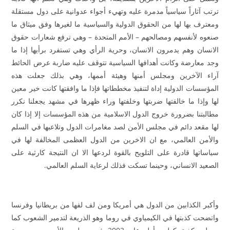
ترتب آثاراً سياسياً مدمرة عليه وتهيء أجواء عدوانية على دول مستقلة
ومعترف بها لها من الحقوق الدولية والسياسية ما لغيرها وفق ميثاق ما
صنعوه لأنفسهم ومصالحهم – الأمم المتحدة – وهي ترفع شعارات حقوق
الانسان وهم يدمرون الانسان، وحرية الرأي وهي تستفرد برأيها إذا ما
وجد معارضة وكانت أهدافها السياسية تتوقف عليه ضاربة عرض الحائط
آراء الآخرين ومجلس أمنها وهيئة أممها، وهي بذلك جعلت هذه
المؤسسات الدولية إداة لتنفيذ مخططاتها فإذا ما وافقتها كانت خير معين
لها وإذا ما خالفتها ضربتها وخلفتها وراء ظهرها في مشهد يجعلنا نكرر
مطالبتنا بضرورة خروج الدول الاسلامية من هذه المؤسسات إلا إذا كان
لها مقعد دائم في مجلس الأمن لصد مغامرات الدول وتلاعبها في السلم
والأمن العالمي، مع ان الاخرين من الدول العظمى المخالفة لها في
سياساتها قادرة على التلويح بالقوة لردعها الا ان النتيجة كارثية على
الصعيد الانساني، وحينما تسكت فذلك لرعاية السلم العالمي.
وأكبر الكذابين من الدول هي أمريكا ومن لف لفها من بريطانيا وفرنسا
واتضحت كذبتها في الكيمياوي في روما وهو الذريعة لتدمير الشعوب كما