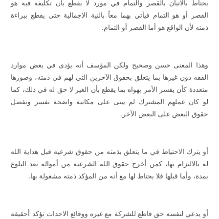
يحتاط بالاتيان بالقصر والتمام في مورد لا يقطع بأن تكليفه فيه هو
القصر أو هو التمام فيأتي بهما معاً بالنية الاجمالية حتى يقطع ببراءة
ذمته لأن الواقع هو أما القصر أو التمام.
وهذا المعنى حسن وصحيح ولكن المؤسف أنه يؤدى في بعض موارد
الفقه دون غيرها بما يتعلق بحقوق الآخرين التي لهم في ذمته، وصورها
متعددة كأن يفسر الأمر بهواه بما يقطع بأن الغير لا حق له في ذلك، كما
لو كان عملهم المشترك لم يبنى على مكاتبة واضحة تفسر وتفصل
حقوق البعض على البعض الآخر.
أو يترك الاحتياط في ما يتعلق بذمته من حقوق شرعية قبل هداية الله
له بالالتزام بها، كمن أخرج حقوق الله الشرعية من أمواله بعد البلوغ
بمدة، وأما قبلها فلا يحتاط لها مع أنه من المؤكد ذمته مشغولة بها.
أو يدعي لنفسه حق قاطع للشركة مع غيره ووقائع الاحداث تؤكد أحقيقة