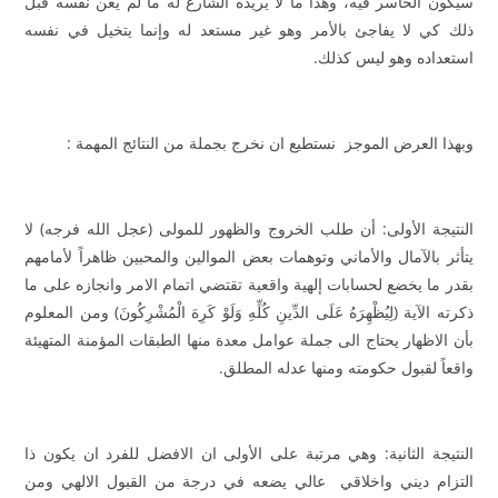
سيكون الخاسر فيه، وهذا ما لا يريده الشارع له ما لم يعن نفسه قبل
ذلك كي لا يفاجئ بالأمر وهو غير مستعد له وإنما يتخيل في نفسه
استعداده وهو ليس كذلك.
وبهذا العرض الموجز نستطيع ان نخرج بجملة من النتائج المهمة :
النتيجة الأولى: أن طلب الخروج والظهور للمولى (عجل الله فرجه) لا
يتأثر بالآمال والأماني وتوهمات بعض الموالين والمحبين ظاهراً لأمامهم
بقدر ما يخضع لحسابات إلهية واقعية تقتضي اتمام الامر وانجازه على ما
ذكرته الآية (لِيُظْهِرَهُ عَلَى الدِّينِ كُلِّهِ وَلَوْ كَرِهَ الْمُشْرِكُونَ) ومن المعلوم
بأن الاظهار يحتاج الى جملة عوامل معدة منها الطبقات المؤمنة المتهيئة
واقعاً لقبول حكومته ومنها عدله المطلق.
النتيجة الثانية: وهي مرتبة على الأولى ان الافضل للفرد ان يكون ذا
التزام ديني واخلاقي عالي يضعه في درجة من القبول الالهي ومن