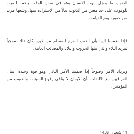
الذنوب ما يعجل موت الانسان وهو في نفس الوقت رحمة للميت
للوقوف على حد معين من الذنوب بدلاً من الاستزاده منها، ويتبعها مزيد
من عقوبة يوم القيامة.
فإذا ضممنا اليها بأن الذنب اسرع للمسلم من غيره كان ذلك موجباً
لمزيد البلاء والتي منها الحروب والبلايا والمصائب العامة.
ويزداد الأمر وضوحاً إذا ضممنا الأمر الثاني وهو قوة وشدة ايمان
العراقيين مع الالتفات بأن الايمان لا ينافي وقوع السيئات والذنوب من
المؤمنين.
11 شعبان 1439