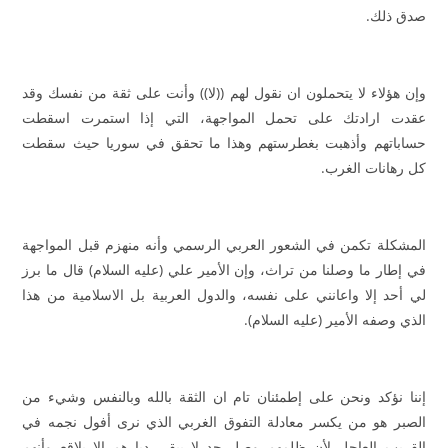
صدق ذلك.
وإن هؤلاء لا يتحملون ان نقول لهم ((لا)) وأنت على ثقة من نفسك وقد
عقدت ارادتك على تحمل المواجهة، التي إذا استمرت اسقطت
حساباتهم وأذهبت بغطرستهم وهذا ما تحقق في سوريا حيث سقطت
كل رهانات الغرب.
المشكلة تكمن في الشعور العربي الرسمي وأنه منهزم قبل المواجهة
في إطار ما وصلنا من تراث، وإن الأمير علي (عليه السلام) قال ما برز
لي أحد إلا واعانني على نفسه، والدول العربية بل الاسلامية من هذا
الذي وصفه الأمير (عليه السلام).
إننا نؤكد ونحن على إطمئنان تام ان الثقة بالله وبالنفس وشيء من
الصبر هو من يكسر معادلة التفوق الغربي الذي نرى أفول نجمه في
القريب العاجل لأن ظلمهم وصل حد لا يبقى ديارهم الا بلاقع وأنهم