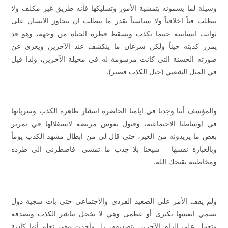
وسيلة لما يسمونه بتمشية الأمور وتسليكها فأنه طريق غير مكلف ولا
يتطلب فناً اخلاقياً ولا سياسياً بقدر ما يتطلب ان يتجاوز الانسان على
ثوابت انسانيته حينما يكذب ويسقط قطرة الحياة من وجهه، وهو قد
يمرر كذبته حيناً ولكن سرعان ما ينكشف عند الآخرين ويعرى عن
صورته الحسنة التي كانت مرسومة له في مخيلة الآخرين، ولذا قيل
في المثل الشعبي (حبل الكذب قصير).
والمؤسف أننا وجدنا في ايامنا الحاضرة انتشار ظاهرة الكذب وسريانها
في اوساطنا الاجتماعية، وقبول نفوس مريضة لاستغلالها في تمرير
بعض ما يريدونه من الغير، حتى قال لي من ابطال مشهد الكذب يوماً
وبالعبارة نفسها – شيخنا بلا جذب ما تمشي- فاضطرني الى طرده
ومخاطبته بقبحك الله.
ولم يقف الأمر على الصعيد الفردي والاجتماعي حتى بات سجية دول
تسمي انفسها بكبرى أو عظمى وهي لا تخجل تباشر الكذب وتصدقه
وتعمل على الزام الآخرين بتصديقه، بل وأخذت وهي تعلم أنها كاذبة