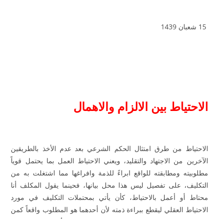
15 شعبان 1439
الاحتياط بين الالزام والاهمال
الاحتياط من طرق امتثال الحكم الشرعي بعد عدم الأخذ بالطريقين
الآخرين من الاجتهاد والتقليد، ويعني الاحتياط العمل بما يحتمل قوياً
مطلوبيته ومطابقته للواقع ابراءً للذمة وافراغها مما اشتغلت به من
التكليف، على تفصيل ليس هذا محل بيانها، فحينما يقول المكلف أنا
محتاط أو أعمل بالاحتياط، كأن يأتي بمحتملات التكليف في مورد
الاحتياط العقلي ليقطع ببراءة ذمته لأن أحدهما هو المطلوب واقعاً كمن