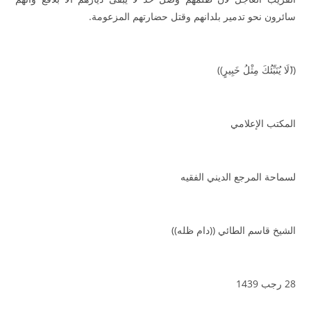
سائرون نحو تدمير بلدانهم وقتل حضارتهم المزعومة.
((َلَا يُنَبِّئُكَ مِثْلُ خَبِيرٍ))
المكتب الإعلامي
لسماحة المرجع الديني الفقيه
الشيخ قاسم الطائي ((دام ظله))
28 رجب 1439