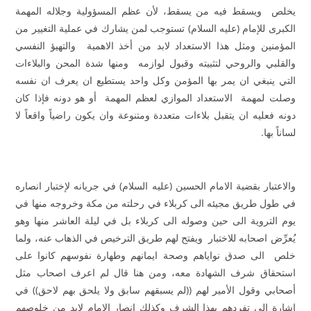
يخلص ويسقط فيه من يسقط، لأن عظم المسؤولية وجلاله المهمة
الكبرى للإمام (عليه السلام) تستوجب لمن يشارك في عملية التغيير من
المؤمنين ومثل هذا الاستعداد لابد من أخذ الاهمية والتهيؤ النفسي
والقلبي والروحي لتثبيته وقبول لوازمه ومنها شدة المحن والبلاءات
التي ينبغي ان يمر بها المؤمن وكل واحد يستطيع ان يعرف ان نفسه
وصلت لمهمة الاستعداد الموازي لعظم المهمة أو هو دونه فإذا كان
دونه فعليه ان يتقبل بلاءات متعددة ومتنوعة وان يكون راضياً واقعاً لا
لساناً بها.
والاعتبار بقضية الامام الحسين (عليه السلام) في جريانه لإختبار انصاره
في طول طريق مجيئه الى كربلاء في رحلته من مكة وخروجه منها في
يوم التروية الى حين وصوله الى كربلاء بل في ليلة العاشر منها وهو
يُعرِّض اصحابه للاختبار ويفتح لهم طريق الترخيص في الذهاب عنه، ولما
خلص الى صدق نواياهم وصحة ايمانهم وطهارة نفوسهم كانوا على
استحقاق شرف الشهادة معه، ومن هنا قال لم اعرف اصحاب مثل
أصحابي وقول الأمير لهم ((لم يسبقهم سابق ولا يلحق بهم لاحق)) في
اشارة الى تفردهم بهذا الشرف وكذلك انصار الإمام لابد من خلوصهم