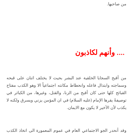
من صاحبها.
…. وأنهم لكاذبون
من أقبح السجايا الخلقية عند البشر بحيث لا يختلف اثنان على قبحه
وسماجته وابتذال فاعله وانحطاط مكانته اجتماعياً الا وهو الكذب مفتاح
القبائح كلها حتى كان أقبح من الزنا، والقتل، وغيرها، من الكبائر في
توصيفةً يقرها الإمام (عليه السلام) في ان المؤمن يزني ويسرق ولكنه لا
يكذب لأن الأخير لا يكون مع الايمان.
وقد أنحدر الجو الاجتماعي العام في عموم المعمورة الى اتخاذ الكذب