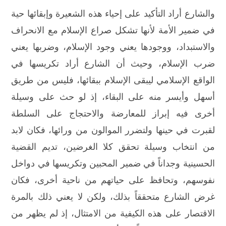
والشارع أراد التأكيد على إحياء هذه الشعيرة وإبقائها حية
في ضمير الأمة لأنها تشكل صراع الإسلام مع الانحراف
والاستبداد، ووجودها يعني وجود الإسلام، وضربها يعني
ضرب الإسلام، وحيث أن الشارع أراد تكريسها في
الواقع الإسلامي ليبقى الإسلام ببقائها، فليس من طريق
أسهل وأيسر منه على البقاء، إذ لو حث على وسيلة
أخرى فيه إبراز للمعارضة والاحتجاج على السلطة
لقبرت في حينها ولتضرر الموالون من ورائها، فكان لابد
من انتخاب وسيلة تحقق كلا الغرضين، تديم القضية
الحسينية وجداناً في ضمير المحبين وتكريسها في دواخل
نفوسهم، وتحافظ على حياتهم من ناحية أخرى، فكان
غرض الشارع متحققاً بذلك، ولكن لا يعني ذلك بالمرة
الاقتصار على هذه الكيفية من الامتثال، إذ لم يظهر من