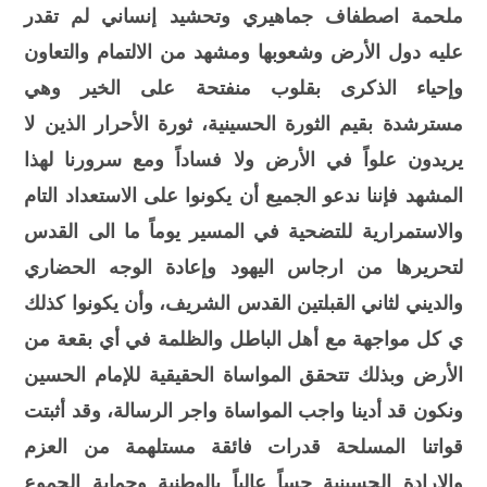
ملحمة اصطفاف جماهيري وتحشيد إنساني لم تقدر
عليه دول الأرض وشعوبها ومشهد من الالتمام والتعاون
وإحياء الذكرى بقلوب منفتحة على الخير وهي
مسترشدة بقيم الثورة الحسينية، ثورة الأحرار الذين لا
يريدون علواً في الأرض ولا فساداً ومع سرورنا لهذا
المشهد فإننا ندعو الجميع أن يكونوا على الاستعداد التام
والاستمرارية للتضحية في المسير يوماً ما الى القدس
لتحريرها من ارجاس اليهود وإعادة الوجه الحضاري
والديني لثاني القبلتين القدس الشريف، وأن يكونوا كذلك
ي كل مواجهة مع أهل الباطل والظلمة في أي بقعة من
الأرض وبذلك تتحقق المواساة الحقيقية للإمام الحسين
ونكون قد أدينا واجب المواساة واجر الرسالة، وقد أثبتت
قواتنا المسلحة قدرات فائقة مستلهمة من العزم
والإرادة الحسينية حساً عالياً بالوطنية وحماية الجموع