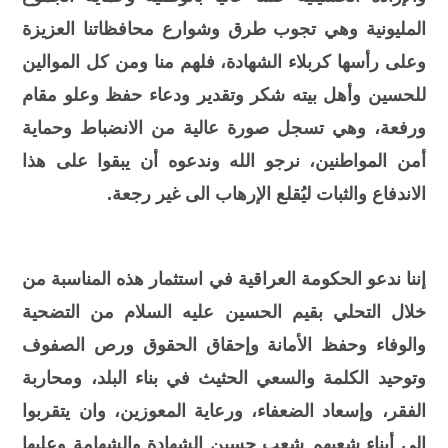
المليونية وهي تجوب طرق وشوارع محافظاتنا العزيزة
وعلى رأسها كربلاء الشهادة، فلهم منا ومن كل الموالين
للحسين وأهل بيته شكر وتقدير ودعاء حفظ وعلو مقام
ورفعة، وهي تسجل صورة عالية من الانضباط وحماية
أمن المواطنين، نرجو الله وندعوه أن يبقوا على هذا
الاندفاع والثبات ليُقلع الإرهاب الى غير رجعة.
إننا ندعو الحكومة العراقية في استثمار هذه المناسبة من
خلال التحلي بقيم الحسين عليه السلام من التضحية
والوفاء وحفظ الأمانة وإحقاق الحقوق ورص الصفوف
وتوحيد الكلمة والسعي الحثيث في بناء البلد، ومحاربة
الفقر، وإسعاد الضعفاء، ورعاية المعوزين، وان يتقربوا
الى أبناء شعبهم شعب حسين الشهادة والشهامة وعليها