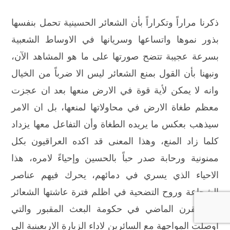
ذكرنا مراراً وتكراراً بأن الشعائر الحسينية تحمل بنفسها
بذور نموها واتساعها وسريانها في الاوساط الشعبية
بسرعة عجيبة تتضح صورتها على ما هو المشاهد الآن،
ونبهنا بأن القول بمنع الشعائر ليس الا ضرباً من الخيال
وانه لا يمكن لأية قوة في الارض منعها بعد ان عجزت
معظم طغاة الارض في محاولاتها لمنعها، بل ان الامر
سيذهب بعكس ما يريده الطغاة وأن التفاعل معها يزداد
كلما زاد المنع، وهذا المعنى قد اكده العراقيون بكل
ممنونية ورحابة صدر حباً بالحسين وإحياءً لامره، هذا
الاحياء الذي يسري في دمائهم، يحرك فيهم عناصر
الشجاعة وروح التضحية في اظلم فترة عاشتها الشعائر
في القرن الماضي في حكومة البعث المقبور والتي
اوصلت المواجهة مع السائرين لاداء الزيارة الاربعينية الى