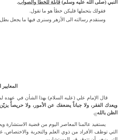
النبي (صلى الله عليه وسلم)
قابلة للخطأ والصواب
.
فقولك بتحملها فليكن خطأ هو ما تقول.
وسنقدم رسالته الى الأزهر وسنرى فيها ما يجعل بطل 
المعايير 
قال الإمام علي (عليه السلام) بهذا الشأن في عهده ل
ويعدك الفقر، ولا جباناً يضعفك عن الأمور، ولا حريصاً يز
الظن بالله
.
))
يستفيد عالمنا المعاصر اليوم من قضية الاستشارة ويحا
التي توظف الأفراد من ذوي العلم والتجربة والاختصاص، غير 
التي ينبغي أن تتوفر في المستشارين.