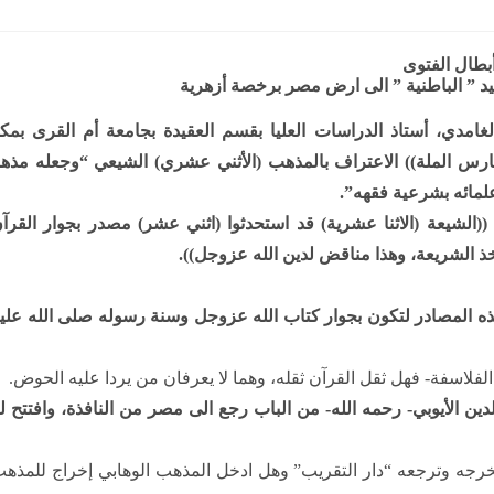
بطال الفتوى
يد ” الباطنية ” الى ارض مصر برخصة أزهرية
غامدي، أستاذ الدراسات العليا بقسم العقيدة بجامعة أم القرى بمك
ارس الملة)) الاعتراف بالمذهب (الأثني عشري) الشيعي “وجعله مذهبا
علمائه بشرعية فقهه”.
((الشيعة (الاثنا عشرية) قد استحدثوا (اثني عشر) مصدر بجوار القرآ
ؤخذ الشريعة، وهذا مناقض لدين الله عزوجل)).
ا هذه المصادر لتكون بجوار كتاب الله عزوجل وسنة رسوله صلى الله علي
الفلاسفة- فهل ثقل القرآن ثقله، وهما لا يعرفان من يردا عليه الحوض.
لدين الأيوبي- رحمه الله- من الباب رجع الى مصر من النافذة، وافتتح ل
خرجه وترجعه “دار التقريب” وهل ادخل المذهب الوهابي إخراج للمذه