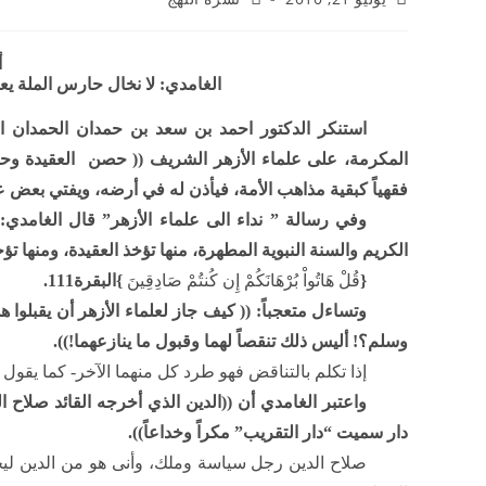
أ
الغامدي: لا نخال حارس الملة يع
استنكر الدكتور احمد بن سعد بن حمدان الحمدان ال
المكرمة، على علماء الأزهر الشريف (( حصن
العقيدة وح
فقهياً كبقية مذاهب الأمة، فيأذن له في أرضه، ويفتي بعض 
وفي رسالة ” نداء الى علماء الأزهر” قال الغامدي: 
الكريم والسنة النبوية المطهرة، منها تؤخذ العقيدة، ومنها ت
{
قُلْ هَاتُواْ بُرْهَانَكُمْ إِن كُنتُمْ صَادِقِينَ
}البقرة111.
وتساءل متعجباً: (( كيف جاز لعلماء الأزهر أن يقبلو
وسلم؟! أليس ذلك تنقصاً لهما وقبول ما ينازعهما!)).
إذا تكلم بالتناقض فهو طرد كل منهما الآخر- كما يقول 
واعتبر الغامدي أن ((الدين الذي أخرجه القائد صلاح ا
دار سميت “دار التقريب” مكراً وخداعاً)).
صلاح الدين رجل سياسة وملك، وأنى هو من الدين لي