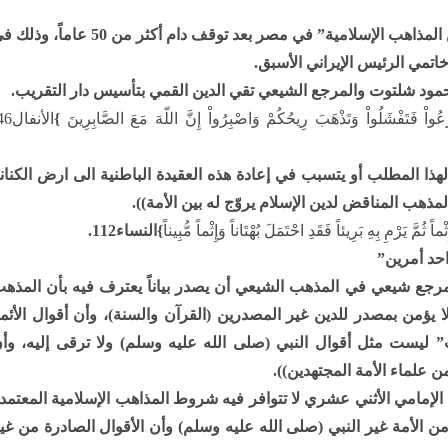
وكان الغامدي يشير الى إحياء نشاط “دار التقريب بين المذاهب الإسلامية” في مصر بعد توقف دام أكثر من 50 عاما
زَعُواْ فَتَفْشَلُواْ وَتَذْهَبَ رِيحُكُمْ وَاصْبِرُواْ إِنَّ اللّهَ مَعَ الصَّابِرِينَ
}
الأنفال46،
 لهذا المطلب أو يتسبب في إعادة هذه العقيدة الباطنية الى ارض الكنان
مذهب المناقض لدين الإسلام يروّج له بين الأمة)).
ثُمَّ يَرْمِ بِهِ بَرِيئاً فَقَدِ احْتَمَلَ بُهْتَاناً وَإِثْماً مُّبِيناً
}النساء112.
احد أمرين”
 مرجع شيعي في المذهب الشيعي أن يصدر بياناً يعترف فيه بأن المذه
 يؤمن بمصدر للدين غير المصدرين (القرآن والسنة)، وأن أقوال الأئم
 ليست مثل أقوال النبي (صلى الله عليه وسلم) ولا ترقى إليه، وأ
 علماء الأمة المجتهدين)).
هب الإمامي الأثني عشري لا تتوافر فيه شروط المذاهب الإسلامية المعتمد
ن الأمة غير النبي (صلى الله عليه وسلم) وأن الأقوال الصادرة من غي