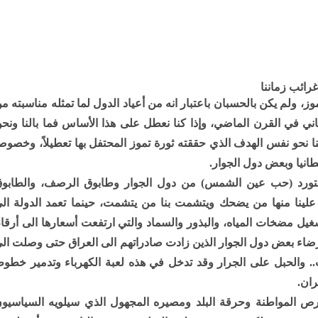
غرائب زماننا
بة الأولى: فوجئنا بتعطيل دوائر الدولة يوم (14) تموز، ولم يكن بالحسبان باعتبار انه من أعياد الدول لما تمثله مناسبته 
ي في القرن الماضي، وإذا كنا نعطل على هذا الأساس فما بالنا ونح
لنا نحو نفس الهدف الذي حققته ثورة تموز المحتفل بها تعطيلاً، وخصوصا
انيا وبعض دول الجوار.
 نستورد (حب عين الشمس) من دول الجوار وطابوق الرصف، والطابو
علينا منها من يضحك ويتشمت بنا من يتشمت، حينما تعمد الدولة ال
غيل مضخات المياه، والبذور والسماد والتي ارتفعت أسعارها الى أرقا
إرضاء بعض دول الجوار الذين زادت صادراتهم الى العراق حتى وصلت ال
) مليارات لآخر، و(4) مليارات لثالث.. والحبل على الجرار وقد تدخل في هذه لعبة الكهرباء وتدمير خطو
ران.
بحرص المواطنة وحرقة البلد ومصيره المجهول الذي سيلويه السياسيو