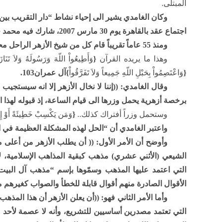
المبتلى.
اجتماع عقد بالقاهرة يوم 30 مارس 2007، شارك فيه محمد خاتمي الرئيس الإيراني الأسبق.
ومنذ 55 عاماً تقريباً قام كل من شيخ الأزهر الراحل محمود شلتوت والمرجع الشيعي تقي الدين القمي بتأسيس دار التقريب.
وهذا ما يريده القرآن
{
وَأَطِيعُواْ اللّهَ وَرَسُولَهُ وَلاَ تَنَا
{
وَاعْتَصِمُواْ بِحَبْلِ اللّهِ جَمِيعاً وَلاَ تَفَرَّقُواْ
}آل عمران103.
وقال الغامدي: ((إننا لا نخال الأزهر إلا انه سيستجيب
برخصة أزهرية يحمل وزرها الى قيام الساعة، إذ قبوله لهذا ال
وستحمل وزراً أفتراك كذلك..
{
وَمَن يَكْسِبْ خَطِيئَةً أَوْ إِثْماً 
واعتبر الغامدي أن “الحل لهذه المشكلة العظيمة في 
وأوضح أن الأمر الأول: (( أن يطلب الأزهر من أعلى
الشيعي (الأثني عشري) مذهب كبقية المذاهب الإسلامية، لا
التي اعتمد عليها المذهب وسمّوها بإسم “مذهب آل البيت”
الأقوال الصادرة منهم أقوال قابلة للخطأ والصواب كغيرهم من
وأما الأمر الثاني فهو: ((أن يعلن الأزهر أن هذا المذ
التي تعتمد مصدرين أساسيين للتشريع، وأنه لا عصمة لأحد م