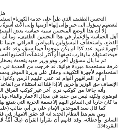
هل
التحسن الطفيف الذي طرأ على خدمة الكهرباء استقبله 
لبعضهم سيؤول الى خير وإلى إنهاء أزمتها وإلى الأبد، أسوةٌ ب
إلا أن هذا الوضع المتحسن سببه حماسة بعض المسؤو
أهل الحماسة والإعمار في هذا التحسين الطفيف، وما أن 
القطع، واستخفاف المسؤولين بالمواطن العراقي حينما تلس
أجهزة تبريد عدد كذا لم يكن موجوداً فيما سبق، وقد فاته 
حيث تستهلك ما يقارب نصفها أو أكثر لمنشآت التصنيع العسك
ثم ما بال مسؤول آخر، وهو وزير جديد يتحدث بصغار ع
غرفة مستخدمة مبردة هوائية، قد خرجت من الخدمة في مع
استخدامهم لأجهزة التكييف، وحلال على وزيرنا الموقر ومسؤولي الدو
أو أن العراقيين أقوام قد عفى عليهم الزمن وكانوا 
الإنصاف حق الوزير وآخرين إلا إذا قلنا انه استثناء من القاعد
وأنه جاءنا من كوكب دري آخر غير كوكب العراق ال
فوضوي ولكنه ليس من جديد في مجال الأعمار والبناء. وبالت
ما كان جارياً في السابق اللهم إلا نسمة الحرية التي يتمتع بها 
كما قال سيد الموحدين الإمام علي بن أبي طالب (عليه 
ومن نعم هذا النظام الجديد انه قد حقق الامتياز في 
السابق وأخطائه، وقد فاتهم أن يقرأوا القرآن {تِلْكَ أُمَّةٌ قَدْ خَلَتْ لَ
البقرة134.