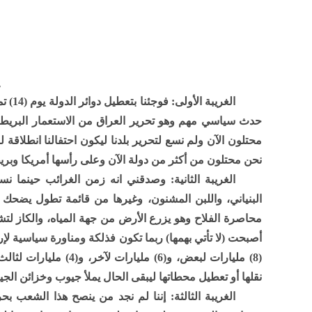
الغري
حدث سياسي مهم وهو تحرير العراق من الاستعمار البريطان
محتلون الآن ولم نسع لتحرير بلدنا ليكون احتفالنا انطلاقة 
نحن محتلون من أكثر من دولة الآن وعلى رأسها أمريكا وبريط
الغريبة الثانية: وصدقني انه زمن الغرائب حينما
البنياني، واللبن المشنون، وغيرها من قائمة تطول يضحك 
محاصرة الفلاح وهو يزرع الأرض من جهة المياه، والكاز لتش
أصبحت (لا تأتي بهمها) ربما تكون فذلكة ومناورة سياسية ل
(8) مليارات لبعض، و(6
نقلها أو تعطيل محطاتها ليبقى الحال يملأ جيوب وخزائن الجي
الغريبة الثالثة: إننا لم نجد من ينصح هذا الشعب 