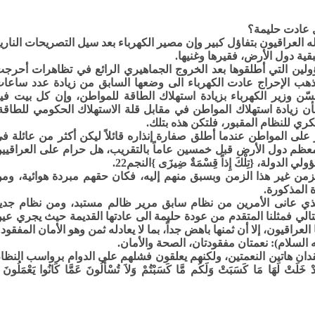
 عادت حليمة؟
العراقيون بتفاؤل كبير وإن مصير الكهرباء بعد سيل التصريحات الناري
بقية دول الأرض، فقيرها وغنيها.
لين التي أطلقوها بعد الخروج الجماهيري الرائع في تظاهرات أحرج
ذهب الإحراج عادت الكهرباء الى وضعها السابق من زيادة عدد ساعا
ّن وزير الكهرباء بزيادة استهلاك الطاقة للمواطن، وإن كل بيت في
بأن زيادة استهلاك المواطن في مقابل قلة الاستهلاك الحكومي للطاقة
ري للنظام المقبور، فلتكن هذه بتلك.
لى المواطن عندما أطلق صفارة إنذاره قائلاً ليكن أكثر من عائلة ف
ظم دول الأرض قبل خمسين عاماً بالتقريب، هل حرام على العراقيي
لة، {تِلْكَ إِذاً قِسْمَةٌ ضِيزَى }النجم22.
لزمن غير هذا الزمن وبسبق منهم إليه، فكان حقهم مبردة هوائية، وم
ة المذكورة.
ذي عانى الأمرين من نظام سابق مرير ظالم مستبد، ومن نظام جدي
الي فمثلنا المتقدم من عودة حليمة الى عادتها القديمة حيث يجري عي
العراقيون، إلا أن ثمنها باهض جداً، بما لا يعادله ثمن وهو الأمان المفقود.
السلام): نعمتان مفقودتان، الصحة والأمان.
فقدان هاتين النعمتين، ولكنهم يعلقون فشلهم على الدوام برواسب النظا
هَا مَا كَسَبَتْ وَلَكُم مَّا كَسَبْتُمْ وَلاَ تُسْأَلُونَ عَمَّا كَانُوا يَعْمَلُونَ 