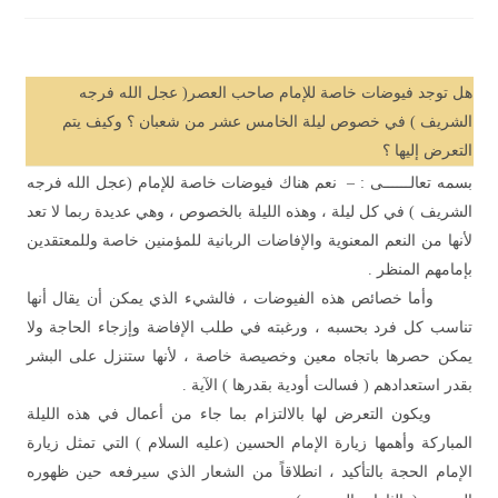
هل توجد
فيوضات خاصة للإمام صاحب العصر
)
عجل
الله فرجه
الشريف
(
في خصوص ليلة
الخامس عشر من شعبان ؟ وكيف يتم
التعرض إليها ؟
بسمه تعالــــــى : – نعم هناك فيوضات خاصة للإمام
)
عجل الله فرجه
الشريف
(
في كل ليلة ، وهذه الليلة بالخصوص ، وهي عديدة ربما لا تعد
لأنها من النعم المعنوية والإفاضات الربانية للمؤمنين خاصة وللمعتقدين
بإمامهم المنظر .
وأما خصائص هذه الفيوضات ، فالشيء الذي يمكن أن يقال أنها
تناسب كل فرد بحسبه ، ورغبته في طلب الإفاضة وإزجاء الحاجة ولا
يمكن حصرها باتجاه معين وخصيصة خاصة ، لأنها ستنزل على البشر
بقدر استعدادهم
)
فسالت أودية بقدرها
(
الآية .
ويكون التعرض لها بالالتزام بما جاء من أعمال في هذه الليلة
المباركة وأهمها زيارة الإمام الحسين
)
عليه السلام
(
التي تمثل زيارة
الإمام الحجة بالتأكيد ، انطلاقاً من الشعار الذي سيرفعه حين ظهوره