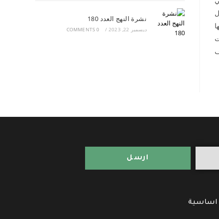
ي
ل
نشرة النهج العدد 180
ا
ديسمبر 22, 2023
/
0 COMMENTS
ت
ف
ارسل
 اساسية