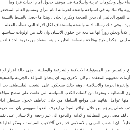
رؤساء دول وحكومات عربية واسلامية في موقف خجول امام احداث غزة وما
بية والاسلامية في استباحة واضحة لحرماته امام مرأى ومسمع العالم المتحضر
لنفوذ العالمي ان يدين الضحية ويكرم الجلاد ، وهذا ما حصل بالضبط بالنسبة
يهود ، وفي ذلك رسالة ادانة واضحة واستخفاف لكل الاراء التي خطأت الفعلة
 كذباً وتعلن زوراً انها مدافعة عن حقوق الانسان وان ذلك من اولويات سياستها
لسطيني . هكذا يطرح بوقاحة منقطعة النظير ، وليته استفاد من ضربة الحذاء لتعلي
التملص من المسؤولية الاخلاقية والشرعية والوطنية ، وهي حالة افراز لواق
وأزمات شعوبهم المعقدة ، وكان الاحرى بهم ان يتخذوا المواقف الجريئة والصحيح
اعة والغيرة العربية والاسلامية ، وهم بذلك يضحكون على الشعب الفلسطيني بعد ا
 دعوى المطالبة ، ونحوها من كلمات الكذب السياسة التي طفت على سطح مواق
 منها عوامل بقائهم في مواقع السلطة من خلال تعاطف خجول يستبطن ادان
 عملي يترجم من خلال الواقع الميداني ليعرف العدو الصهيوني بان امة عريق
. لقد مضى زمن المطالبة والادانة والدعوة الى غير رجعة والا سياتي على نف
 خليلاً . ان الشعب العربي والاسلامي قد وعى آلالاعيب السياسة ، ومكر اهلها فل