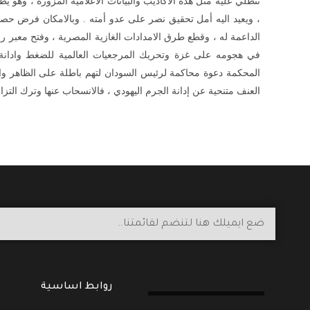
تنطلي عليه مثل هذه الاكاذيب والبيانات الاعلامية المزورة ، وه
، ويعيد اليه أمل تحقيق نصر على عدو أمته . وبالامكان فرض حصا
الداعمة له ، وقطع طرق الامدادات الغازية المصرية ، وفتح معبر رف
في هجومه على غزة وتحريك المرجعيات العالمية للضغط وادانة 
المحكمة دعوة محاكمة لرئيس السودان لتهم باطلة على الظاهر واذ
العنف متنحية عن إدانة الجرم اليهودي ، فالانسحاب عنها وترك التز
روابط اساسية