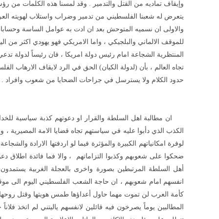
وإيقاف تماديه من القتل والتدمير . وقد لمسنا هذه الكلمات من 
يتعرض له شعبنا الفلسطيني من تدمير وضراب واستلاب لهويته العر
والاولى ان نسميه المتوحش بعد ان ادت به عوامل الساسة وحسابات ا
للموقف الالماني والبلجيكي ، واما الامريكي فهو يهودي اكثر من ال
المنتظرية الشجاعة امام رئيس دولة امريكا ، فان رئيساً لدولة تدعي
تجاه العالم ، بأن (لدولة الكيان) الحق في الرد لايقاف الارهاب الف
حدود الكلام ولا يسترسل في جراحات الضحايا من شعوب وافراد .
ان مطالبة اهل السلطة والقرار او دعوتهم كذبة سياسية للخداع و
الكذب الذي دأبوا عليه في سياستهم تجاه قضايا الامة المصيرية ، 
لوفرة امكانياتهم الكبيرة والمؤثرة فيما لو اردفتها الارادة والشج
ضحكوا على شعوبهم وكذبوا التزاماتهم ، والا فما فائدة اطلاق
أهل السلطة المرتبطين بصورة واخرى بالعجلة الغربية يستمدون
انفسهم امام شعوبهم ، ان حاجة الشعب الفلسطيني اليوم الى موقف
كأمة العرب لن تموت مهما حاول أعداؤها طمس هويتها وقتل روحها 
المطالبين يوماً يصرخون فيه قائلين لانفسهم ياليتني لم اتخذ فلاناً