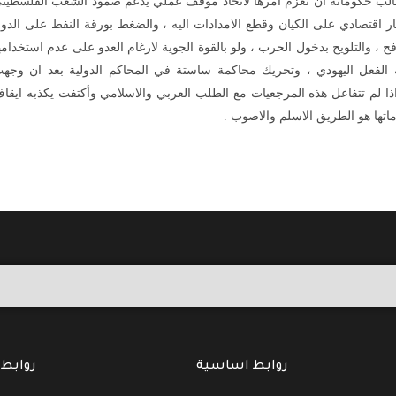
و يطالب حكوماته ان تعزم امرها لاتخاذ موقف عملي يدعم صمود الشعب الفلسطين
ر اقتصادي على الكيان وقطع الامدادات اليه ، والضغط بورقة النفط على الدو
ح ، والتلويح بدخول الحرب ، ولو بالقوة الجوية لارغام العدو على عدم استخدامه
الفعل اليهودي ، وتحريك محاكمة ساستة في المحاكم الدولية بعد ان وجه
ا لم تتفاعل هذه المرجعيات مع الطلب العربي والاسلامي وأكتفت يكذبه ايقا
اماتها هو الطريق الاسلم والاصوب .
روابط اساسية
روابط