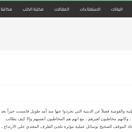
البيانات
الاستفتاءات
المقالات
مكتبة الكتب
مكاتبنا
والقومية فضلاً عن الدينية التي تجردوا عنها منذ أمد طويل فامست خبراً بعد
، وكانهم مخاطبون لغيرهم ، مع انهم هم المخاطَبون أنفسهم وإلا كيف يطالب
اذ الموقف الصحيح بوسائل عملية مؤثرة تلجئ الطرف المعتدي على الارتداع ،