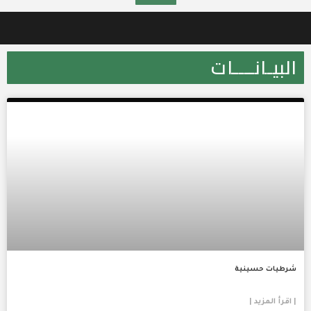
البيـانــــات
شرطيات حسينية
| اقرأ المزيد |