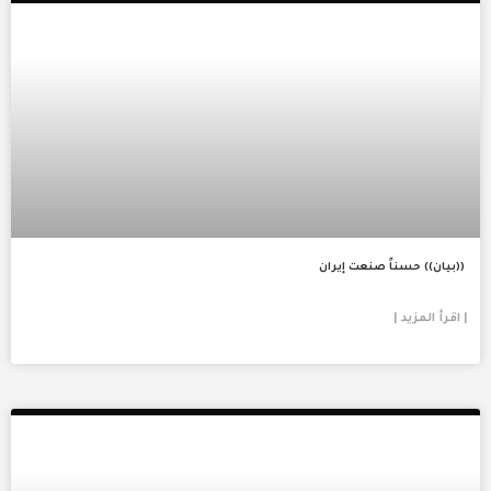
((بيان)) حسناً صنعت إيران
| اقرأ المزيد |