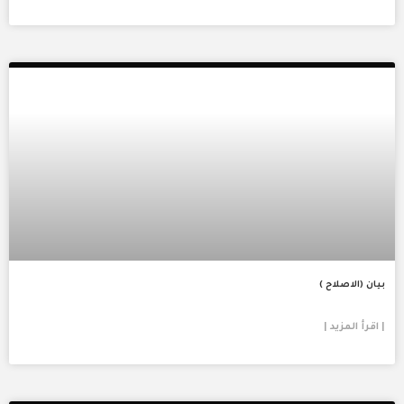
بيان (الاصلاح )
| اقرأ المزيد |